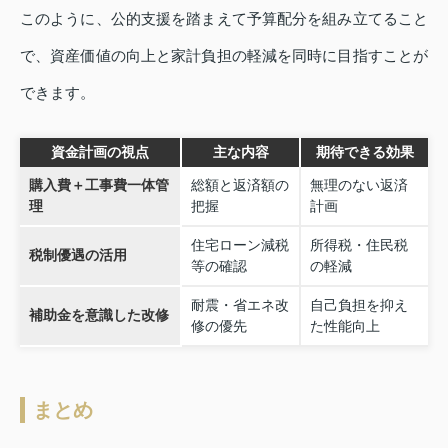
このように、公的支援を踏まえて予算配分を組み立てること
で、資産価値の向上と家計負担の軽減を同時に目指すことが
できます。
資金計画の視点
主な内容
期待できる効果
購入費＋工事費一体管
総額と返済額の
無理のない返済
理
把握
計画
住宅ローン減税
所得税・住民税
税制優遇の活用
等の確認
の軽減
耐震・省エネ改
自己負担を抑え
補助金を意識した改修
修の優先
た性能向上
まとめ