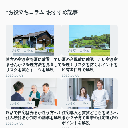
”お役立ちコラム”おすすめ記事
お役立ちコラム
お役立ちコラム
遠方の空き家を夏に放置してい
夏の台風前に確認したい空き家
ませんか？管理方法を見直して
管理！リスクを防ぐポイントを
リスクを減らすコツを解説
所有者目線で解説
2026.08.09
2026.08.08
お役立ちコラム
お役立ちコラム
終活で自宅は売るか迷う方へ！
住宅購入と賃貸どちらを選ぶべ
住み続けるか判断の基準を解説
きか？子育て世帯の住宅選びの
ポイントを解説
2026.07.30