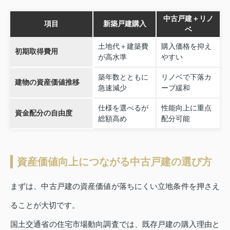
中古戸建＋リノ
項目
新築戸建購入
ベ
土地代＋建築費
購入価格を抑え
初期取得費用
が高水準
やすい
築年数とともに
リノベで下落カ
建物の資産価値推移
急速減少
ーブ緩和
仕様を選べるが
性能向上に重点
資金配分の自由度
総額高め
配分可能
資産価値向上につながる中古戸建の選び方
まずは、中古戸建の資産価値が落ちにくい立地条件を押さえ
ることが大切です。
国土交通省の住宅市場動向調査では、既存戸建の購入理由と