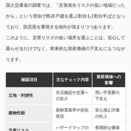
国土交通省の調査では、「災害発生リスクの低い地域だった
から」という理由で既存戸建を選ぶ割合も1割台半ばとなっ
ており、防災面を重視する傾向が強まりつつあります。
このように、災害リスクの低い場所を選ぶことは、安心して
暮らせるだけでなく、将来的な資産価値の下支えにもつなが
ります。
資産価値への
確認項目
主なチェック内容
影響
生活施設や交通へ
買い手需要の
立地・利便性
の近さ
下支え
新耐震基準や劣化
安心感と評価
建物性能
状況
の向上
ハザードマップの
長期的な価値
災害リスク