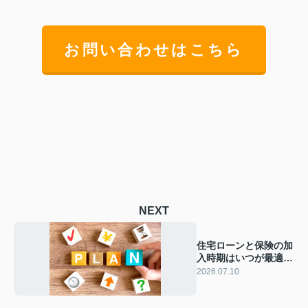
お問い合わせはこちら
NEXT
住宅ローンと保険の加
入時期はいつが最適？
失敗しないタイミング
2026.07.10
と見直し方を解説