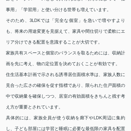
事用」「学習用」と使い分ける世帯も増えています。
そのため、3LDKでは「完全な個室」を急いで増やすより
も、将来の用途変更を見据えて、家具や間仕切りで柔軟にエ
リア分けできる配置を意識することが大切です。
家族共有スペースと個室のバランスを取るためには、収納計
画を先に考え、物の定位置を決めておくことが有効です。
住生活基本計画で示される誘導居住面積水準は、家族人数に
見合った広さの確保を促す指標であり、限られた住戸面積の
中で収納量を確保しつつ、居室の有効面積をきちんと残す考
え方が重要とされています。
具体的には、家族全員が使う収納を廊下やLDK周辺に集約
し、子ども部屋には学習と睡眠に必要な最低限の家具を配置