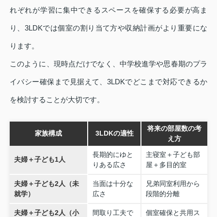
れぞれが学習に集中できるスペースを確保する必要が高ま
り、3LDKでは個室の割り当て方や収納計画がより重要にな
ります。
このように、現時点だけでなく、中学校進学や思春期のプラ
イバシー確保まで見据えて、3LDKでどこまで対応できるか
を検討することが大切です。
将来の部屋数の考
家族構成
3LDKの適性
え方
長期的にゆと
主寝室＋子ども部
夫婦＋子ども1人
りある広さ
屋＋多目的室
夫婦＋子ども2人（未
当面は十分な
兄弟同室利用から
就学）
広さ
段階的分離
夫婦＋子ども2人（小
間取り工夫で
個室確保と共用ス