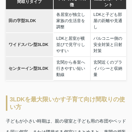
間取りタイプ
徴
ント
各居室が独立し
LDKと子ども部
田の字型3LDK
家族の生活音を
屋の距離や見通
調整
し
LDKと居室が横
バルコニー側の
ワイドスパン型3LDK
並びで見守りし
安全対策と日射
やすい
対策
玄関から各室へ
玄関近くのプラ
センターイン型3LDK
行きやすい短い
イバシーと収納
動線
量
3LDKを最大限いかす子育て向け間取りの使
い方
子どもが小さい時期は、親の寝室と子ども用の布団やベッド
を同じ個室、または隣接する個室にまとめると、夜間の授乳