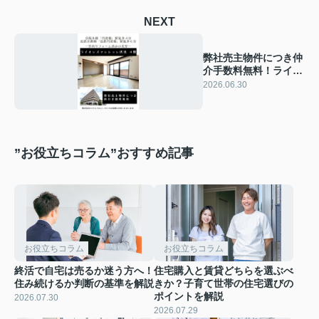
NEXT
弊社売主物件につき仲
介手数料無料！ライオ
ンズマンション伏見４
2026.06.30
階
”お役立ちコラム”おすすめ記事
お役立ちコラム
お役立ちコラム
終活で自宅は売るか迷う方へ！
住宅購入と賃貸どちらを選ぶべ
住み続けるか判断の基準を解説
きか？子育て世帯の住宅選びの
ポイントを解説
2026.07.30
2026.07.29