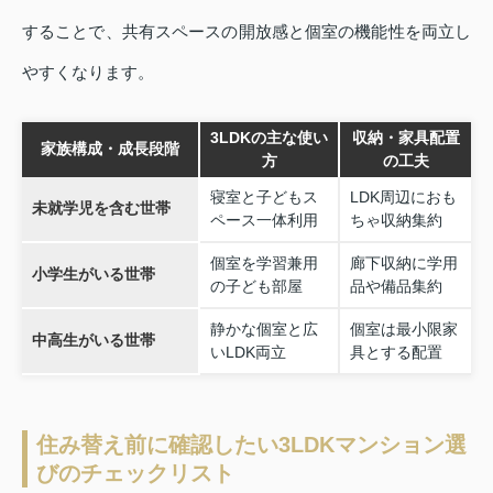
することで、共有スペースの開放感と個室の機能性を両立し
やすくなります。
3LDKの主な使い
収納・家具配置
家族構成・成長段階
方
の工夫
寝室と子どもス
LDK周辺におも
未就学児を含む世帯
ペース一体利用
ちゃ収納集約
個室を学習兼用
廊下収納に学用
小学生がいる世帯
の子ども部屋
品や備品集約
静かな個室と広
個室は最小限家
中高生がいる世帯
いLDK両立
具とする配置
住み替え前に確認したい3LDKマンション選
びのチェックリスト