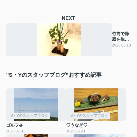
NEXT
竹筒で静
寂を生け
る
2026.05.18
”S・Yのスタッフブログ”おすすめ記事
S・Yのスタッフブログ
S・Yのスタッフブログ
ゴルフ⛳
♡うなぎ♡
2026.07.31
2026.06.23