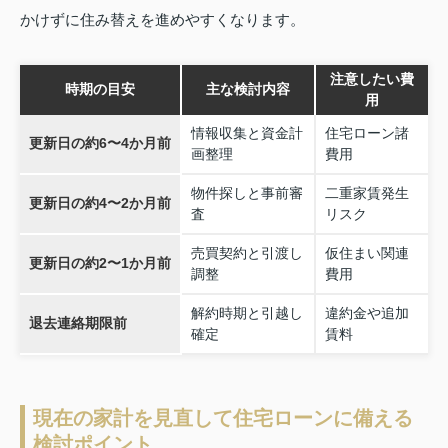
かけずに住み替えを進めやすくなります。
注意したい費
時期の目安
主な検討内容
用
情報収集と資金計
住宅ローン諸
更新日の約6〜4か月前
画整理
費用
物件探しと事前審
二重家賃発生
更新日の約4〜2か月前
査
リスク
売買契約と引渡し
仮住まい関連
更新日の約2〜1か月前
調整
費用
解約時期と引越し
違約金や追加
退去連絡期限前
確定
賃料
現在の家計を見直して住宅ローンに備える
検討ポイント