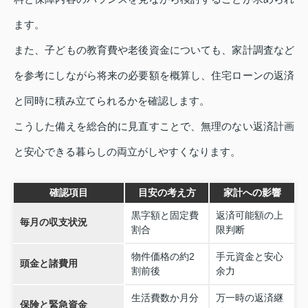
ます。
また、子どもの教育費や老後資金についても、家計調査など
を参考にしながら将来の必要額を概算し、住宅ローンの返済
と同時に積み立てられるかを確認します。
こうした備えを総合的に見直すことで、無理のない返済計画
と安心できる暮らしの両立がしやすくなります。
確認項目
目安の考え方
家計への影響
黒字額と固定費
返済可能額の上
毎月の収支状況
割合
限判断
物件価格の約2
手元資金と安心
頭金と諸費用
割前後
余力
生活費数か月分
万一時の返済継
保険と緊急資金