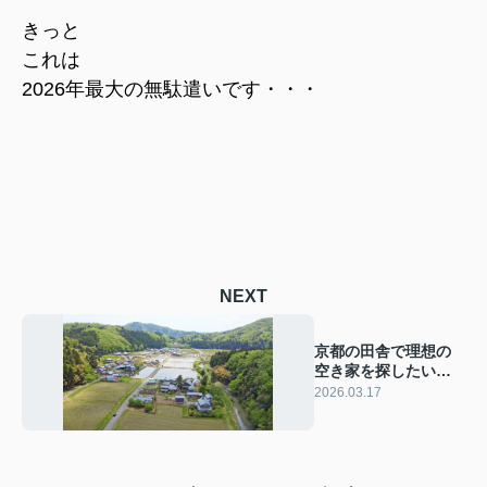
きっと
これは
2026年最大の無駄遣いです・・・
NEXT
京都の田舎で理想の
空き家を探したい方
必見！バンク制度の
2026.03.17
特徴と利用方法を紹
介