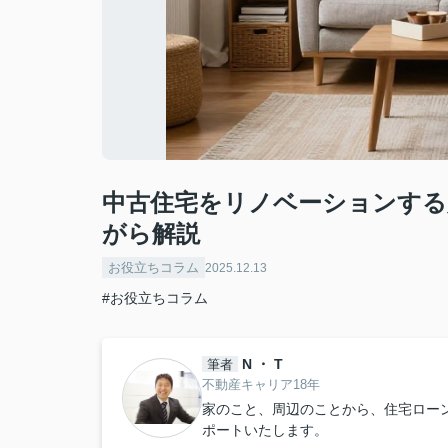
中古住宅をリノベーションする
がら解説
お役立ちコラム
2025.12.13
#お役立ちコラム
N ・ T
筆者
不動産キャリア18年
家のこと、周辺のことから、住宅ロー
ポートいたします。