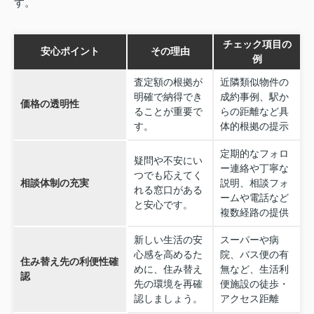
す。
チェック項目の
安心ポイント
その理由
例
査定額の根拠が
近隣類似物件の
明確で納得でき
成約事例、駅か
価格の透明性
ることが重要で
らの距離など具
す。
体的根拠の提示
定期的なフォロ
疑問や不安にい
ー連絡や丁寧な
つでも応えてく
相談体制の充実
説明、相談フォ
れる窓口がある
ームや電話など
と安心です。
複数経路の提供
新しい生活の安
スーパーや病
心感を高めるた
院、バス便の有
住み替え先の利便性確
めに、住み替え
無など、生活利
認
先の環境を再確
便施設の徒歩・
認しましょう。
アクセス距離