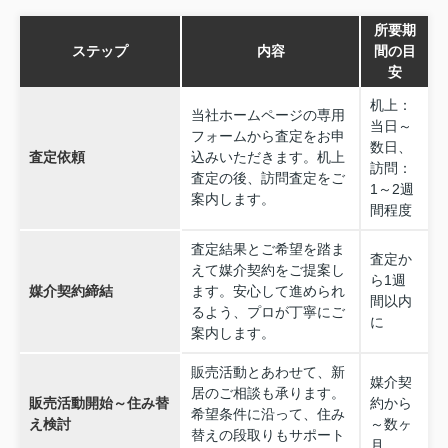
所要期
ステップ
内容
間の目
安
机上：
当社ホームページの専用
当日～
フォームから査定をお申
数日、
査定依頼
込みいただきます。机上
訪問：
査定の後、訪問査定をご
1～2週
案内します。
間程度
査定結果とご希望を踏ま
査定か
えて媒介契約をご提案し
ら1週
媒介契約締結
ます。安心して進められ
間以内
るよう、プロが丁寧にご
に
案内します。
販売活動とあわせて、新
媒介契
居のご相談も承ります。
販売活動開始～住み替
約から
希望条件に沿って、住み
え検討
～数ヶ
替えの段取りもサポート
月