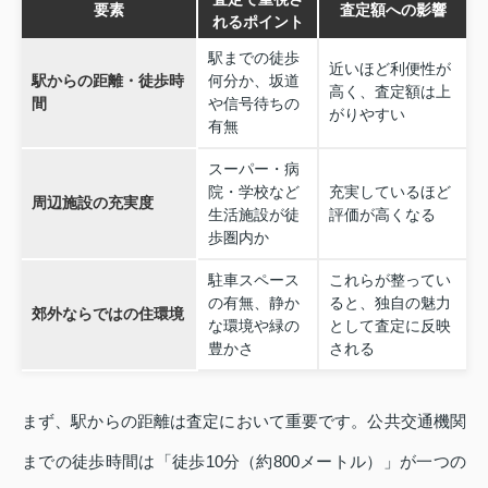
要素
査定額への影響
れるポイント
駅までの徒歩
近いほど利便性が
駅からの距離・徒歩時
何分か、坂道
高く、査定額は上
間
や信号待ちの
がりやすい
有無
スーパー・病
院・学校など
充実しているほど
周辺施設の充実度
生活施設が徒
評価が高くなる
歩圏内か
駐車スペース
これらが整ってい
の有無、静か
ると、独自の魅力
郊外ならではの住環境
な環境や緑の
として査定に反映
豊かさ
される
まず、駅からの距離は査定において重要です。公共交通機関
までの徒歩時間は「徒歩10分（約800メートル）」が一つの