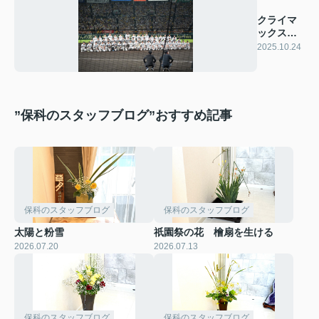
クライマ
ックスシ
リーズ突
2025.10.24
破！
”保科のスタッフブログ”おすすめ記事
保科のスタッフブログ
保科のスタッフブログ
太陽と粉雪
祇園祭の花 檜扇を生ける
2026.07.20
2026.07.13
保科のスタッフブログ
保科のスタッフブログ