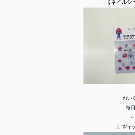
【ネイルシ
ぬい
毎
ネ
万博行