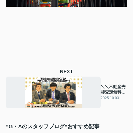
NEXT
＼＼不動産売
却査定無料・
買取り強化中
2025.10.03
／／
”G・Aのスタッフブログ”おすすめ記事