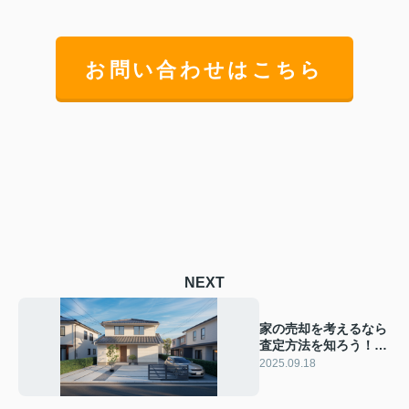
お問い合わせはこちら
NEXT
家の売却を考えるなら
査定方法を知ろう！査
定の流れや準備も家売
2025.09.18
却初心者向けに解説