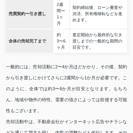
2週
契約締結後、ローン審査や
間〜
売買契約〜引き渡し
決済、所有権移転などを進
1ヶ
めます。
月
約
査定開始から最終的な引き
全体の売却完了まで
3〜6
渡しまでの一般的な期間の
ヶ月
目安です。
一般的には、売却活動に2〜4か月ほどかかり、その後、契約
から引き渡しにかけてさらに2週間から1か月が必要です。こ
のように、全体では約3〜6か月が目安となります。もちろ
ん、地域や物件の特性、需要の強さによっては前後する可能
性もございます。
売却活動中は、不動産会社がインターネット広告やチラシな
どを通じて買主を探し、内覧の調整なども代行します。その