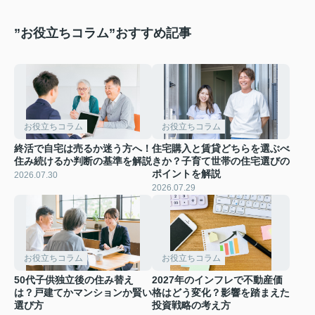
”お役立ちコラム”おすすめ記事
お役立ちコラム
お役立ちコラム
終活で自宅は売るか迷う方へ！
住宅購入と賃貸どちらを選ぶべ
住み続けるか判断の基準を解説
きか？子育て世帯の住宅選びの
ポイントを解説
2026.07.30
2026.07.29
お役立ちコラム
お役立ちコラム
50代子供独立後の住み替え
2027年のインフレで不動産価
は？戸建てかマンションか賢い
格はどう変化？影響を踏まえた
選び方
投資戦略の考え方