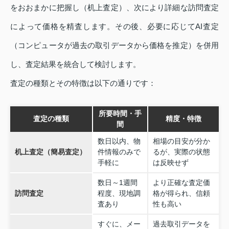
をおおまかに把握し（机上査定）、次により詳細な訪問査定
によって価格を精査します。その後、必要に応じてAI査定
（コンピュータが過去の取引データから価格を推定）を併用
し、査定結果を統合して検討します。
査定の種類とその特徴は以下の通りです：
所要時間・手
査定の種類
精度・特徴
間
数日以内、物
相場の目安が分か
机上査定（簡易査定）
件情報のみで
るが、実際の状態
手軽に
は反映せず
数日～1週間
より正確な査定価
訪問査定
程度、現地調
格が得られ、信頼
査あり
性も高い
すぐに、メー
過去取引データを