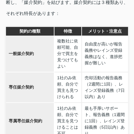
断し、「媒介契約」を結びます。媒介契約には３種類あり、
それぞれ特長があります：
契約の種類
特徴
メリット・注意点
複数社に依
自由度が高いが報告
頼可能、自
義務やレインズ登録
一般媒介契約
分で買主を
義務はなく、進捗把
見つけても
握が難しい
よい
1社のみ依
売却活動の報告義務
頼、自分で
（2週間に1回）、レ
専任媒介契約
買主も見つ
インズ登録義務（7日
けられる
以内）あり
1社のみ依
最も手厚いサポー
頼、自分で
ト、報告義務（1週間
専属専任媒介契約
買主を見つ
に1回）、レインズ登
けることは
録義務（5日以内）あ
不可
り