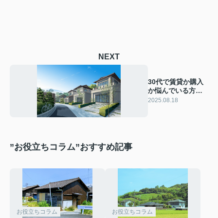
NEXT
30代で賃貸か購入
か悩んでいる方必
見！住まい選びの
2025.08.18
ポイントを解説
”お役立ちコラム”おすすめ記事
お役立ちコラム
お役立ちコラム