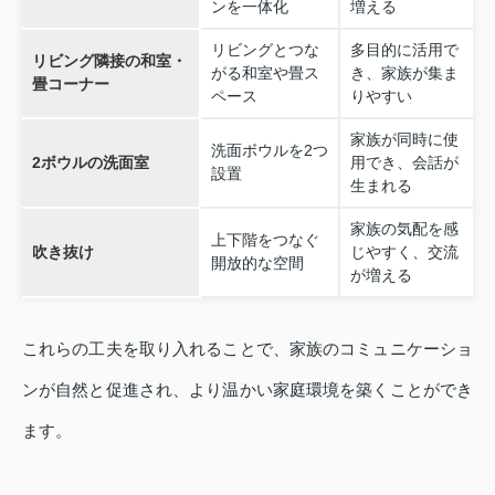
ンを一体化
増える
リビングとつな
多目的に活用で
リビング隣接の和室・
がる和室や畳ス
き、家族が集ま
畳コーナー
ペース
りやすい
家族が同時に使
洗面ボウルを2つ
2ボウルの洗面室
用でき、会話が
設置
生まれる
家族の気配を感
上下階をつなぐ
吹き抜け
じやすく、交流
開放的な空間
が増える
これらの工夫を取り入れることで、家族のコミュニケーショ
ンが自然と促進され、より温かい家庭環境を築くことができ
ます。