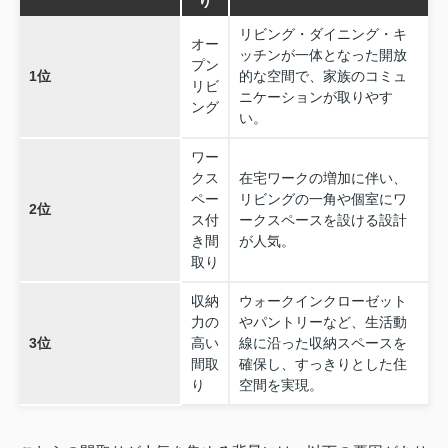
り
リビング・ダイニング・キ
オー
ッチンが一体となった開放
プン
1位
的な空間で、家族のコミュ
リビ
ニケーションが取りやす
ング
い。
ワー
クス
在宅ワークの増加に伴い、
ペー
リビングの一角や個室にワ
2位
ス付
ークスペースを設ける設計
き間
が人気。
取り
収納
ウォークインクローゼット
力の
やパントリーなど、生活動
3位
高い
線に沿った収納スペースを
間取
確保し、すっきりとした住
り
空間を実現。