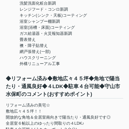
洗髪洗面化粧台新調
レンジフード・コンロ新調
キッチン(シンク・天板)コーティング
浴室シャンプー棚新調
浴室(浴槽・床面)コーティング
ガス給湯器・火災報知器新調
畳表替え
襖・障子貼替え
網戸張替え(一部)
ハウスクリーニング
外構リニューアル工事
◆リフォーム済み◆敷地広々４５坪◆角地で陽当
たり・通風良好◆４LDK◆駐車４台可能◆守山市
水保町のコメント(おすすめポイント)
リフォーム済みの美宅☆
敷地広々４５坪！！
開放的な角地＆全居室南向きで陽当たり・通風良好です◎
全居室６帖以上のゆったり間取りの４LDK♪