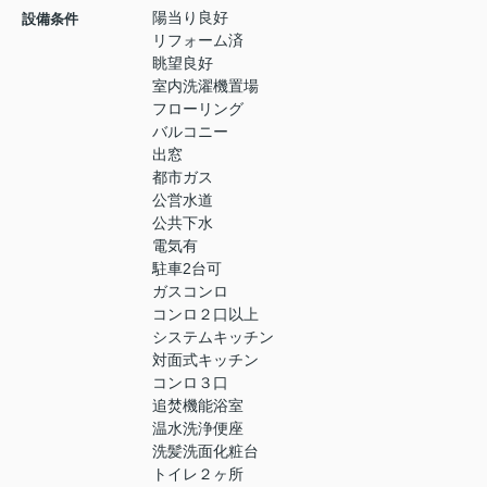
陽当り良好
設備条件
リフォーム済
眺望良好
室内洗濯機置場
フローリング
バルコニー
出窓
都市ガス
公営水道
公共下水
電気有
駐車2台可
ガスコンロ
コンロ２口以上
システムキッチン
対面式キッチン
コンロ３口
追焚機能浴室
温水洗浄便座
洗髪洗面化粧台
トイレ２ヶ所