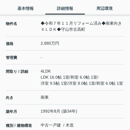
基本情報
詳細情報
周辺環境
◆令和７年１１月リフォーム済み◆南東向き
物件名
４ＬＤＫ◆守山市古高町
2,880万円
価格
-
管理費
4LDK
間取り / 詳細
LDK 16.0帖 1室
/
和室 6.0帖 1室
/
洋室 9.5帖 1室
/
洋室 8.0帖 1室
/
和室 6.0帖 1室
南東
向き
1992年8月 (築34年)
築年月
中古一戸建 / 木造
種別 / 建物構造