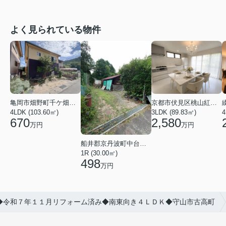
よく見られている物件
亀岡市畑野町千ケ畑高橋
京都市伏見区桃山紅雪町
4LDK (103.60㎡)
3LDK (89.83㎡)
4
670
2,580
万円
万円
船井郡京丹波町中台土橋
1R (30.00㎡)
498
万円
◆令和７年１１月リフォーム済み◆南東向き４ＬＤＫ◆守山市古高町