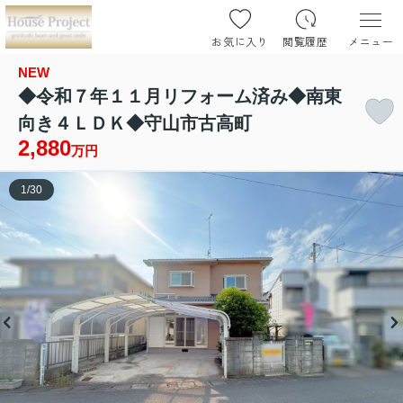
お気に入り
閲覧履歴
メニュー
NEW
◆令和７年１１月リフォーム済み◆南東
向き４ＬＤＫ◆守山市古高町
2,880
万円
1
/
30