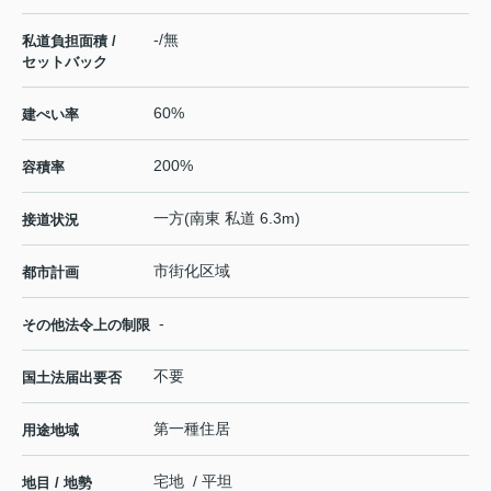
-/無
私道負担面積 /
セットバック
60%
建ぺい率
200%
容積率
一方(南東 私道 6.3m)
接道状況
市街化区域
都市計画
-
その他法令上の制限
不要
国土法届出要否
第一種住居
用途地域
宅地 / 平坦
地目 / 地勢