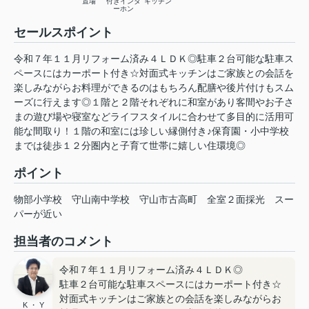
置場
付きインタ
キッチン
ーホン
セールスポイント
令和７年１１月リフォーム済み４ＬＤＫ◎駐車２台可能な駐車ス
ペースにはカーポート付き☆対面式キッチンはご家族との会話を
楽しみながらお料理ができるのはもちろん配膳や後片付けもスム
ーズに行えます◎１階と２階それぞれに和室があり客間やお子さ
まの遊び場や寝室などライフスタイルに合わせて多目的に活用可
能な間取り！１階の和室には珍しい縁側付き♪保育園・小中学校
までは徒歩１２分圏内と子育て世帯に嬉しい住環境◎
ポイント
物部小学校
守山南中学校
守山市古高町
全室２面採光
スー
パーが近い
担当者のコメント
令和７年１１月リフォーム済み４ＬＤＫ◎
駐車２台可能な駐車スペースにはカーポート付き☆
対面式キッチンはご家族との会話を楽しみながらお
K ・ Y