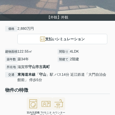
【外観】外観
2,880万円
価格
支払いシミュレーション
122.55㎡
4LDK
建物面積
間取り
築34年
2階建
築年数
階建て
滋賀県
守山市
古高町
所在地
東海道本線
「
守山
」駅 バス14分 近江鉄道「大門自治会
交通
館前」 停歩5分
物件の特徴
室内洗濯機
TVモニタ
カウンター