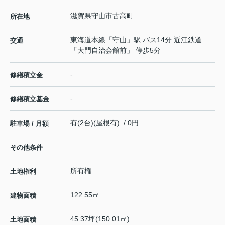
滋賀県
守山市
古高町
所在地
東海道本線
「
守山
」駅 バス14分 近江鉄道
交通
「大門自治会館前」 停歩5分
-
修繕積立金
-
修繕積立基金
有(2台)(屋根有) / 0円
駐車場 / 月額
その他条件
所有権
土地権利
122.55㎡
建物面積
45.37坪(150.01㎡)
土地面積