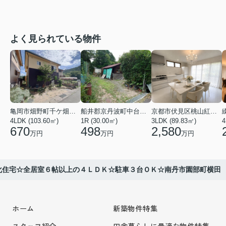
よく見られている物件
亀岡市畑野町千ケ畑高橋
船井郡京丹波町中台土橋
京都市伏見区桃山紅雪町
4LDK (103.60㎡)
1R (30.00㎡)
3LDK (89.83㎡)
4
670
498
2,580
万円
万円
万円
化住宅☆全居室６帖以上の４ＬＤＫ☆駐車３台ＯＫ☆南丹市園部町横田
ホーム
新築物件特集
スタッフ紹介
田舎暮らしに最適な物件特集