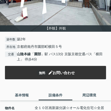
【外観】外観
築2年
築年数
京都府南丹市園部町横田５号
所在地
山陰本線
「
園部
」駅 バス13分 京阪京都交通バス「横田
交通
上」 停歩4分
お問い合わせ
無料
基本情報
設備条件
周辺環境
全１０区画新築分譲☆オール電化住宅☆全居
物件名