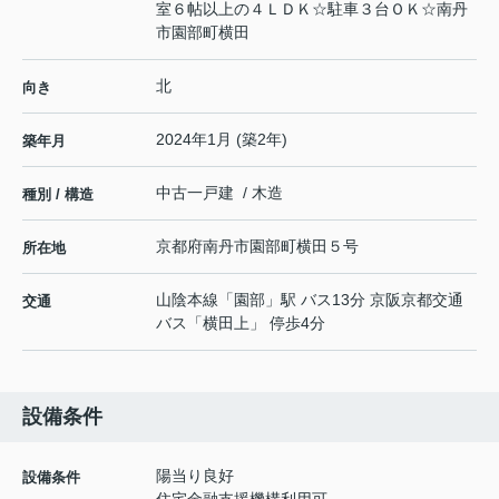
室６帖以上の４ＬＤＫ☆駐車３台ＯＫ☆南丹
市園部町横田
北
向き
2024年1月 (築2年)
築年月
中古一戸建 / 木造
種別 / 構造
京都府
南丹市
園部町横田
５号
所在地
山陰本線
「
園部
」駅 バス13分 京阪京都交通
交通
バス「横田上」 停歩4分
設備条件
陽当り良好
設備条件