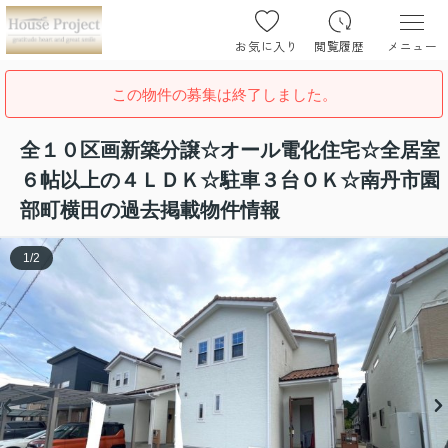
お気に入り
閲覧履歴
メニュー
この物件の募集は終了しました。
全１０区画新築分譲☆オール電化住宅☆全居室
６帖以上の４ＬＤＫ☆駐車３台ＯＫ☆南丹市園
部町横田の過去掲載物件情報
1
/
2