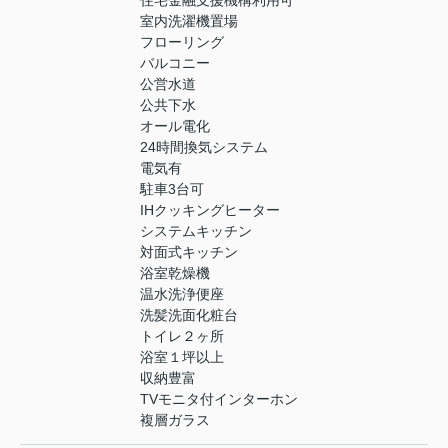
住宅金融支援機構利用可
室内洗濯機置場
フローリング
バルコニー
公営水道
公共下水
オール電化
24時間換気システム
電気有
駐車3台可
IHクッキングヒーター
システムキッチン
対面式キッチン
浴室乾燥機
温水洗浄便座
洗髪洗面化粧台
トイレ２ヶ所
浴室１坪以上
収納豊富
TVモニタ付インターホン
複層ガラス