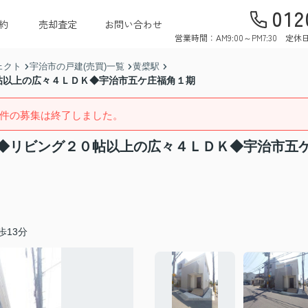
012
約
売却査定
お問い合わせ
営業時間：AM9:00～PM7:30 
ェクト
宇治市の戸建(売買)一覧
黄檗駅
帖以上の広々４ＬＤＫ◆宇治市五ケ庄福角１期
件の募集は終了しました。
◆リビング２０帖以上の広々４ＬＤＫ◆宇治市五
歩13分