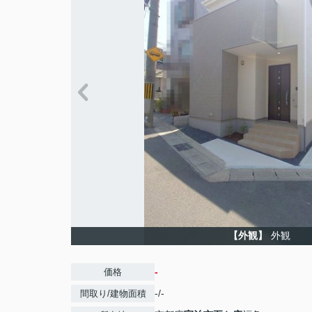
【外観】
外観
-
価格
-/-
間取り/建物面積