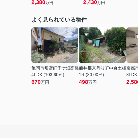
2,380
2,430
万円
万円
よく見られている物件
亀岡市畑野町千ケ畑高橋
船井郡京丹波町中台土橋
京都
4LDK (103.60㎡)
1R (30.00㎡)
3LDK
670
498
2,58
万円
万円