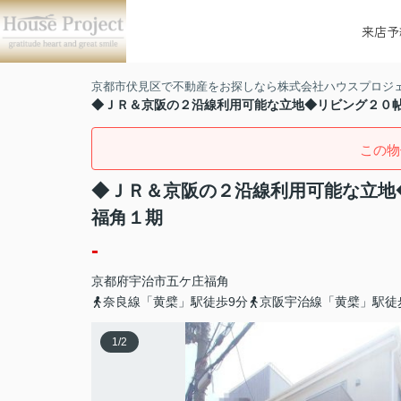
来店予
京都市伏見区で不動産をお探しなら株式会社ハウスプロジ
◆ＪＲ＆京阪の２沿線利用可能な立地◆リビング２０
この物
◆ＪＲ＆京阪の２沿線利用可能な立地
福角１期
-
京都府
宇治市
五ケ庄
福角
奈良線「黄檗」駅徒歩9分
京阪宇治線「黄檗」駅徒
1
/
2