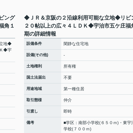
ビング
◆ＪＲ＆京阪の２沿線利用可能な立地◆リビ
福角１
２０帖以上の広々４ＬＤＫ◆宇治市五ケ庄福
期の詳細情報
立地◆
設備条件
閑静な住宅地
Ｋ◆宇
設備(その他)
-
土地権利
所有権
国土法届出
不要
用途地域
第一種住居
取引態様
仲介
引渡し
即時
備考
■学区：南部小学校(６５０ｍ)・東宇
学校(７００ｍ)