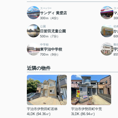
スーパー
ス
サンディ 黄檗店
マ
300ｍ（4分）
3
公園
幼
日皆田児童公園
か
500ｍ（7分）
6
中学校
郵
東宇治中学校
宇
700ｍ（9分）
8
近隣の物件
宇治市伊勢田町若林
宇治市伊勢田町中荒
4LDK (94.36㎡)
3LDK (86.94㎡)