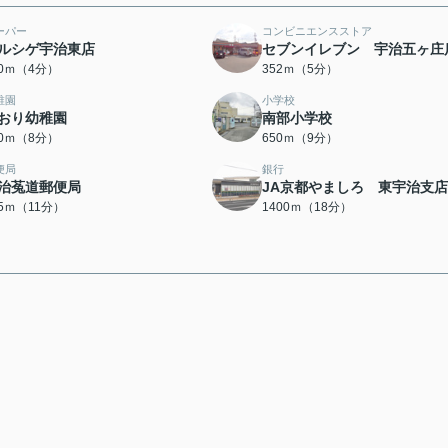
ーパー
コンビニエンスストア
ルシゲ宇治東店
セブンイレブン 宇治五ヶ庄
00ｍ（4分）
352ｍ（5分）
稚園
小学校
おり幼稚園
南部小学校
00ｍ（8分）
650ｍ（9分）
便局
銀行
治菟道郵便局
JA京都やましろ 東宇治支店
55ｍ（11分）
1400ｍ（18分）