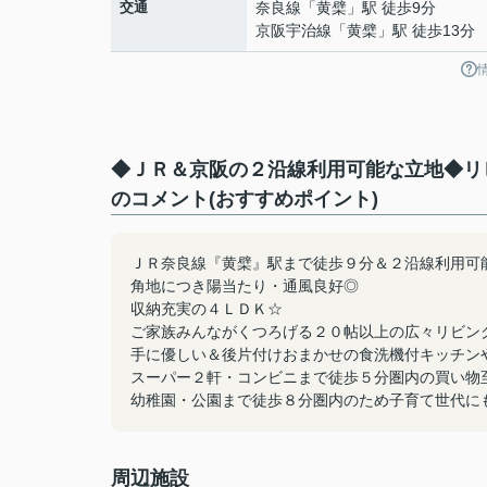
交通
奈良線
「
黄檗
」駅 徒歩9分
京阪宇治線
「
黄檗
」駅 徒歩13分
◆ＪＲ＆京阪の２沿線利用可能な立地◆リ
のコメント(おすすめポイント)
ＪＲ奈良線『黄檗』駅まで徒歩９分＆２沿線利用可
角地につき陽当たり・通風良好◎
収納充実の４ＬＤＫ☆
ご家族みんながくつろげる２０帖以上の広々リビン
手に優しい＆後片付けおまかせの食洗機付キッチン
スーパー２軒・コンビニまで徒歩５分圏内の買い物
幼稚園・公園まで徒歩８分圏内のため子育て世代に
周辺施設