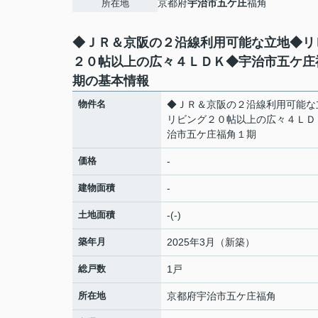
京都府
宇治市
五ケ庄
福角
所在地
◆ＪＲ＆京阪の２沿線利用可能な立地◆リ
２０帖以上の広々４ＬＤＫ◆宇治市五ケ庄
期の基本情報
物件名
◆ＪＲ＆京阪の２沿線利用可能な
リビング２０帖以上の広々４ＬＤ
治市五ケ庄福角１期
価格
-
建物面積
-
土地面積
-(-)
築年月
2025年3月（新築）
総戸数
1戸
所在地
京都府
宇治市
五ケ庄
福角