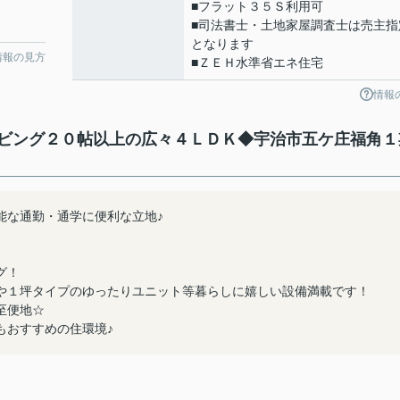
■フラット３５Ｓ利用可
■司法書士・土地家屋調査士は売主指
となります
情報の見方
■ＺＥＨ水準省エネ住宅
情報
ビング２０帖以上の広々４ＬＤＫ◆宇治市五ケ庄福角１
能な通勤・通学に便利な立地♪
グ！
や１坪タイプのゆったりユニット等暮らしに嬉しい設備満載です！
至便地☆
もおすすめの住環境♪