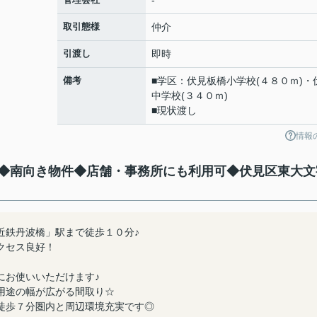
-
取引態様
仲介
引渡し
即時
備考
■学区：伏見板橋小学校(４８０ｍ)・
中学校(３４０ｍ)
■現状渡し
情報
◆南向き物件◆店舗・事務所にも利用可◆伏見区東大文
近鉄丹波橋」駅まで徒歩１０分♪
クセス良好！
にお使いいただけます♪
用途の幅が広がる間取り☆
徒歩７分圏内と周辺環境充実です◎