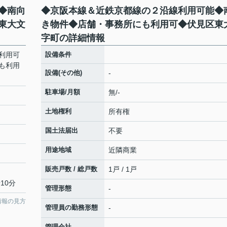
◆南向
◆京阪本線＆近鉄京都線の２沿線利用可能◆
東大文
き物件◆店舗・事務所にも利用可◆伏見区東
字町の詳細情報
利用可
設備条件
も利用
設備(その他)
-
駐車場/月額
無/-
土地権利
所有権
国土法届出
不要
用途地域
近隣商業
販売戸数 / 総戸数
1戸 / 1戸
10分
管理形態
-
情報の見方
管理員の勤務形態
-
管理会社