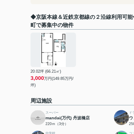
◆京阪本線＆近鉄京都線の２沿線利用可能
町で募集中の物件
20.02坪 (66.21㎡)
3,000
万円(149.85万円/
坪)
周辺施設
スーパー
ド
mandai(万代) 丹波橋店
ウ
220ｍ（3分）
2
中学校
コ