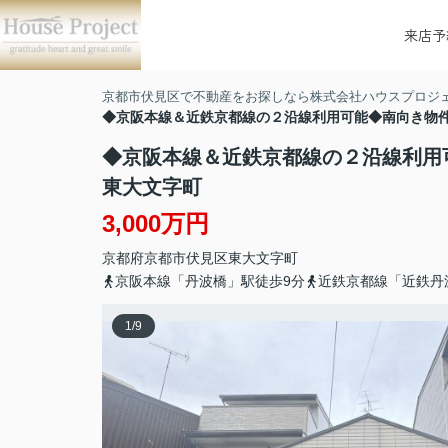
来店予
京都市伏見区で不動産をお探しなら株式会社ハウスプロジ
◆京阪本線＆近鉄京都線の２沿線利用可能◆南向き物
◆京阪本線＆近鉄京都線の２沿線利用
東大文字町
3,000万円
京都府
京都市伏見区
東大文字町
京阪本線「丹波橋」駅徒歩9分
近鉄京都線「近鉄丹
1
/
9