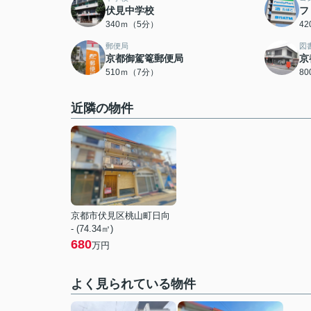
伏見中学校
フ
340ｍ（5分）
4
郵便局
図
京都御駕篭郵便局
京
510ｍ（7分）
8
近隣の物件
京都市伏見区桃山町日向
- (74.34㎡)
680
万円
よく見られている物件