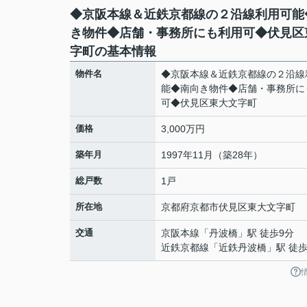
◆京阪本線＆近鉄京都線の２沿線利用可能
き物件◆店舗・事務所にも利用可◆伏見区
字町の基本情報
物件名
◆京阪本線＆近鉄京都線の２沿線
能◆南向き物件◆店舗・事務所に
可◆伏見区東大文字町
価格
3,000万円
築年月
1997年11月（築28年）
総戸数
1戸
所在地
京都府
京都市伏見区
東大文字町
交通
京阪本線
「
丹波橋
」駅 徒歩9分
近鉄京都線
「
近鉄丹波橋
」駅 徒歩