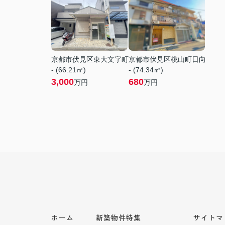
京都市伏見区東大文字町
京都市伏見区桃山町日向
- (66.21㎡)
- (74.34㎡)
3,000
680
万円
万円
ホーム
新築物件特集
サイトマ