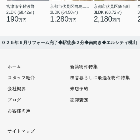
宮津市字難波野
京都市伏見区向島二ノ丸町
京都市伏見区舞台町
2LDK (68.42㎡)
3LDK (64.50㎡)
3LDK (63.72㎡)
3
190
1,280
2,180
万円
万円
万円
２０２５年６月リフォーム完了◆駅徒歩２分◆南向き◆エルシティ桃山
ホーム
新築物件特集
スタッフ紹介
田舎暮らしに最適な物件特集
会社概要
来店予約
ブログ
売却査定
お客様の声
サイトマップ