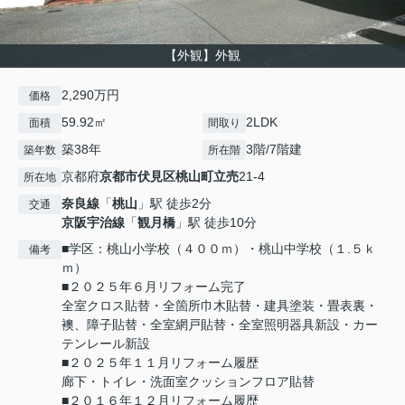
【外観】外観
2,290万円
価格
59.92㎡
2LDK
面積
間取り
築38年
3階/7階建
築年数
所在階
京都府
京都市伏見区
桃山町立売
21-4
所在地
奈良線
「
桃山
」駅 徒歩2分
交通
京阪宇治線
「
観月橋
」駅 徒歩10分
■学区：桃山小学校（４００ｍ）・桃山中学校（１.５ｋ
備考
ｍ）
■２０２５年６月リフォーム完了
全室クロス貼替・全箇所巾木貼替・建具塗装・畳表裏・
襖、障子貼替・全室網戸貼替・全室照明器具新設・カー
テンレール新設
■２０２５年１１月リフォーム履歴
廊下・トイレ・洗面室クッションフロア貼替
■２０１６年１２月リフォーム履歴