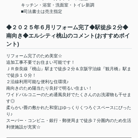
キッチン・浴室・洗面室・トイレ新調
■司法書士は売主指定
◆２０２５年６月リフォーム完了◆駅徒歩２分◆
南向き◆エルシティ桃山のコメント(おすすめポイ
ント)
リフォーム完了のため美室☆
追加工事不要でお住まい可能です！
ＪＲ奈良線『桃山』駅まで徒歩２分＆京阪宇治線『観月橋』駅ま
で徒歩１０分！
２沿線利用可能な便利な住環境♪
南向きのため陽当たり良好で明るい住まい！
ワイドバルコニーのため通風良好でたくさんのお洗濯物も干せま
す◎
柔らかい畳の敷かれた和室はゆっくりくつろぐスペースにぴった
り♪
スーパー・コンビニ・銀行・郵便局まで徒歩７分圏内のため生活
利便施設が充実☆