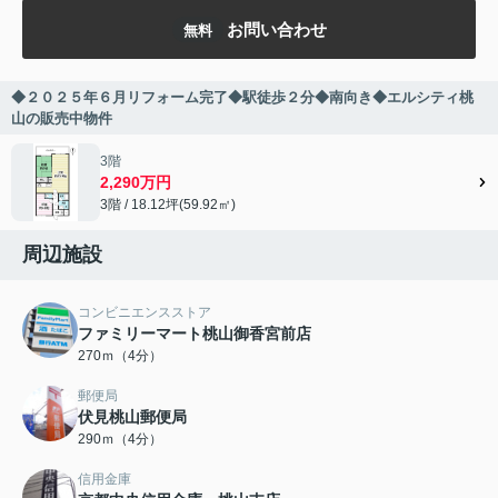
お問い合わせ
無料
◆２０２５年６月リフォーム完了◆駅徒歩２分◆南向き◆エルシティ桃
山の販売中物件
3階
2,290万円
3階 / 18.12坪(59.92㎡)
周辺施設
コンビニエンスストア
ファミリーマート桃山御香宮前店
270ｍ（4分）
郵便局
伏見桃山郵便局
290ｍ（4分）
信用金庫