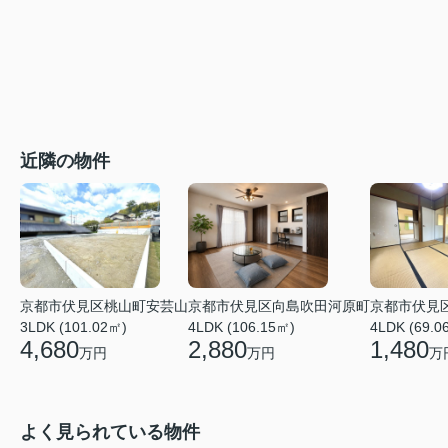
近隣の物件
京都市伏見区桃山町安芸山
京都市伏見区向島吹田河原町
京都市伏見
3LDK (101.02㎡)
4LDK (106.15㎡)
4LDK (69.0
4,680
2,880
1,480
万円
万円
万
よく見られている物件