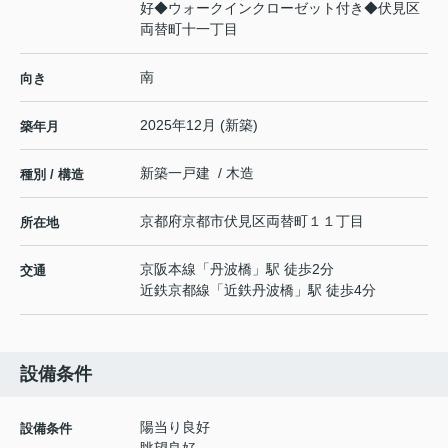
好◆ウォークインクローゼット付き◆伏見区
両替町十一丁目
南
向き
2025年12月 (新築)
築年月
新築一戸建 / 木造
種別 / 構造
京都府
京都市伏見区
両替町１１丁目
所在地
京阪本線
「
丹波橋
」駅 徒歩2分
交通
近鉄京都線
「
近鉄丹波橋
」駅 徒歩4分
設備条件
陽当り良好
設備条件