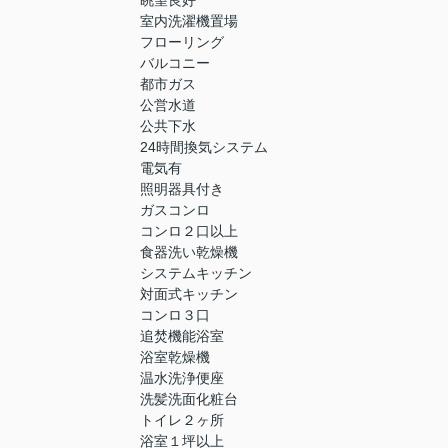
眺望良好
室内洗濯機置場
フローリング
バルコニー
都市ガス
公営水道
公共下水
24時間換気システム
電気有
照明器具付き
ガスコンロ
コンロ２口以上
食器洗い乾燥機
システムキッチン
対面式キッチン
コンロ３口
追焚機能浴室
浴室乾燥機
温水洗浄便座
洗髪洗面化粧台
トイレ２ヶ所
浴室１坪以上