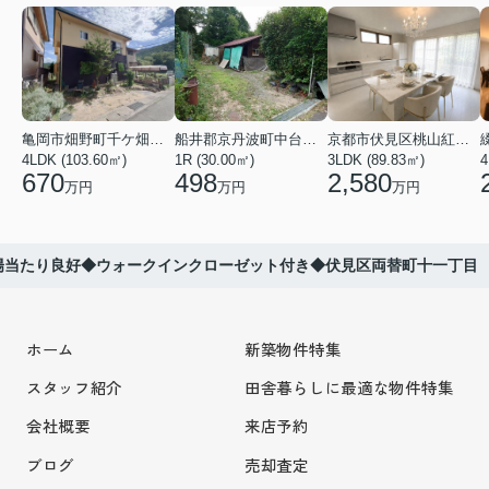
亀岡市畑野町千ケ畑高橋
船井郡京丹波町中台土橋
京都市伏見区桃山紅雪町
4LDK (103.60㎡)
1R (30.00㎡)
3LDK (89.83㎡)
4
670
498
2,580
万円
万円
万円
陽当たり良好◆ウォークインクローゼット付き◆伏見区両替町十一丁目
ホーム
新築物件特集
スタッフ紹介
田舎暮らしに最適な物件特集
会社概要
来店予約
ブログ
売却査定