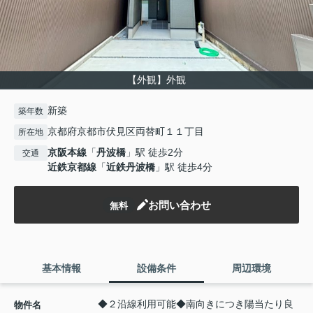
【外観】外観
新築
築年数
京都府京都市伏見区両替町１１丁目
所在地
京阪本線
「
丹波橋
」駅 徒歩2分
交通
近鉄京都線
「
近鉄丹波橋
」駅 徒歩4分
お問い合わせ
無料
基本情報
設備条件
周辺環境
◆２沿線利用可能◆南向きにつき陽当たり良
物件名