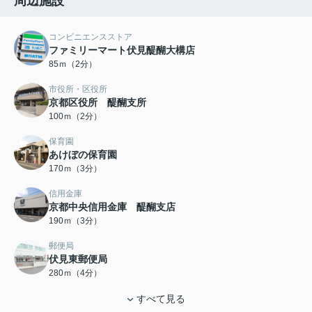
周辺施設
コンビニエンスストア
ファミリーマート伏見醍醐大構店
85ｍ（2分）
市役所・区役所
京都区役所 醍醐支所
100ｍ（2分）
保育園
あけぼの保育園
170ｍ（3分）
信用金庫
京都中央信用金庫 醍醐支店
190ｍ（3分）
郵便局
伏見東郵便局
280ｍ（4分）
すべて見る