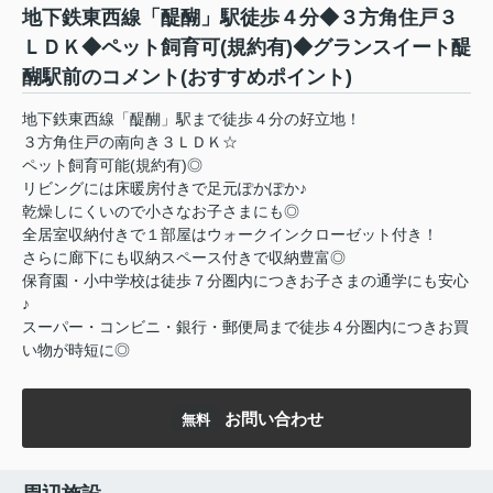
地下鉄東西線「醍醐」駅徒歩４分◆３方角住戸３
ＬＤＫ◆ペット飼育可(規約有)◆グランスイート醍
醐駅前のコメント(おすすめポイント)
地下鉄東西線「醍醐」駅まで徒歩４分の好立地！
３方角住戸の南向き３ＬＤＫ☆
ペット飼育可能(規約有)◎
リビングには床暖房付きで足元ぽかぽか♪
乾燥しにくいので小さなお子さまにも◎
全居室収納付きで１部屋はウォークインクローゼット付き！
さらに廊下にも収納スペース付きで収納豊富◎
保育園・小中学校は徒歩７分圏内につきお子さまの通学にも安心
♪
スーパー・コンビニ・銀行・郵便局まで徒歩４分圏内につきお買
い物が時短に◎
お問い合わせ
無料