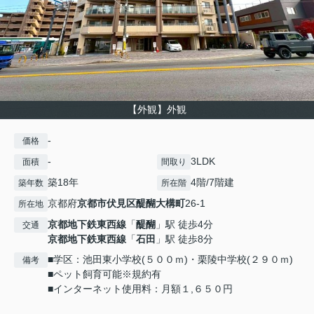
【外観】外観
-
価格
-
3LDK
面積
間取り
築18年
4階/7階建
築年数
所在階
京都府
京都市伏見区
醍醐大構町
26-1
所在地
京都地下鉄東西線
「
醍醐
」駅 徒歩4分
交通
京都地下鉄東西線
「
石田
」駅 徒歩8分
■学区：池田東小学校(５００ｍ)・栗陵中学校(２９０ｍ)
備考
■ペット飼育可能※規約有
■インターネット使用料：月額１,６５０円