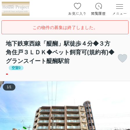
お気に入り
閲覧履歴
メニュー
この物件の募集は終了しました。
地下鉄東西線「醍醐」駅徒歩４分◆３方
角住戸３ＬＤＫ◆ペット飼育可(規約有)◆
グランスイート醍醐駅前
空室0
-
1
/
1