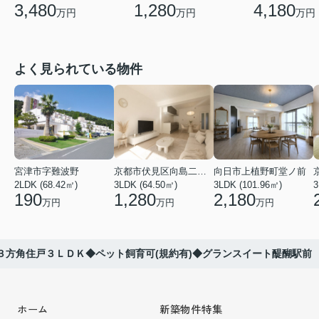
3,480
1,280
4,180
万円
万円
万円
よく見られている物件
宮津市字難波野
京都市伏見区向島二ノ丸町
向日市上植野町堂ノ前
2LDK (68.42㎡)
3LDK (64.50㎡)
3LDK (101.96㎡)
3
190
1,280
2,180
万円
万円
万円
３方角住戸３ＬＤＫ◆ペット飼育可(規約有)◆グランスイート醍醐駅前
ホーム
新築物件特集