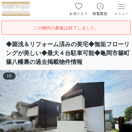
お気に入り
閲覧履歴
メニュー
この物件の募集は終了しました。
◆築浅＆リフォーム済みの美宅◆無垢フローリ
ングが美しい◆最大４台駐車可能◆亀岡市篠町
篠八幡裏の過去掲載物件情報
1
/
5