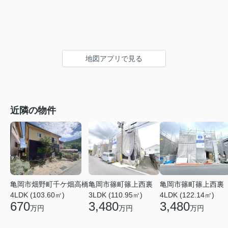
地図アプリで見る
近隣の物件
亀岡市畑野町千ケ畑高橋
亀岡市篠町篠上西裏
亀岡市篠町篠上西裏
4LDK (103.60㎡)
3LDK (110.95㎡)
4LDK (122.14㎡)
670
3,480
3,480
万円
万円
万円