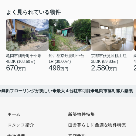
よく見られている物件
亀岡市畑野町千ケ畑高橋
船井郡京丹波町中台土橋
京都市伏見区桃山紅雪町
4LDK (103.60㎡)
1R (30.00㎡)
3LDK (89.83㎡)
4
670
498
2,580
万円
万円
万円
◆無垢フローリングが美しい◆最大４台駐車可能◆亀岡市篠町篠八幡裏
ホーム
新築物件特集
スタッフ紹介
田舎暮らしに最適な物件特集
会社概要
来店予約