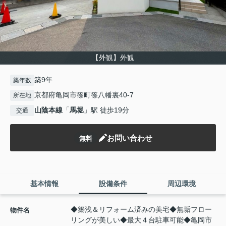
【外観】外観
築9年
築年数
京都府亀岡市篠町篠八幡裏40-7
所在地
山陰本線
「
馬堀
」駅 徒歩19分
交通
お問い合わせ
無料
基本情報
設備条件
周辺環境
◆築浅＆リフォーム済みの美宅◆無垢フロー
物件名
リングが美しい◆最大４台駐車可能◆亀岡市