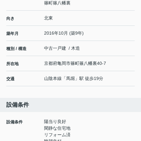
篠町篠八幡裏
北東
向き
2016年10月 (築9年)
築年月
中古一戸建 / 木造
種別 / 構造
京都府
亀岡市
篠町篠
八幡裏40-7
所在地
山陰本線
「
馬堀
」駅 徒歩19分
交通
設備条件
陽当り良好
設備条件
閑静な住宅地
リフォーム済