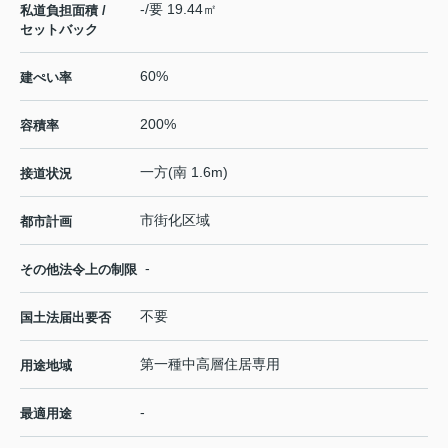
-/要 19.44㎡
私道負担面積 /
セットバック
60%
建ぺい率
200%
容積率
一方(南 1.6m)
接道状況
市街化区域
都市計画
-
その他法令上の制限
不要
国土法届出要否
第一種中高層住居専用
用途地域
-
最適用途