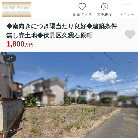
お気に入り
閲覧履歴
メニュー
◆南向きにつき陽当たり良好◆建築条件
無し売土地◆伏見区久我石原町
1,800
万円
1
/
7