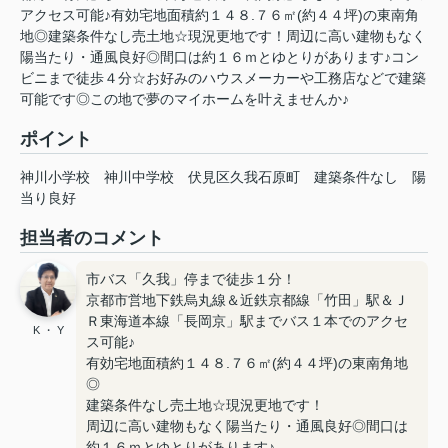
アクセス可能♪有効宅地面積約１４８.７６㎡(約４４坪)の東南角
地◎建築条件なし売土地☆現況更地です！周辺に高い建物もなく
陽当たり・通風良好◎間口は約１６ｍとゆとりがあります♪コン
ビニまで徒歩４分☆お好みのハウスメーカーや工務店などで建築
可能です◎この地で夢のマイホームを叶えませんか♪
ポイント
神川小学校
神川中学校
伏見区久我石原町
建築条件なし
陽
当り良好
担当者のコメント
市バス「久我」停まで徒歩１分！
京都市営地下鉄烏丸線＆近鉄京都線「竹田」駅＆Ｊ
Ｒ東海道本線「長岡京」駅までバス１本でのアクセ
K ・ Y
ス可能♪
有効宅地面積約１４８.７６㎡(約４４坪)の東南角地
◎
建築条件なし売土地☆現況更地です！
周辺に高い建物もなく陽当たり・通風良好◎間口は
約１６ｍとゆとりがあります♪