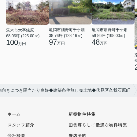
亀岡市畑野町千ケ畑高橋
亀岡市畑野町千ケ畑クルビ谷
茨木市大字銭原
38.76坪 (128.16㎡)
59.89坪 (198.00㎡)
68.06坪 (225.00㎡)
97
48
100
万円
万円
万円
6
南向きにつき陽当たり良好◆建築条件無し売土地◆伏見区久我石原町
ホーム
新築物件特集
スタッフ紹介
田舎暮らしに最適な物件特集
会社概要
来店予約