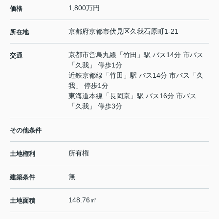
1,800万円
価格
京都府
京都市伏見区
久我石原町
1-21
所在地
京都市営烏丸線
「
竹田
」駅 バス14分 市バス
交通
「久我」 停歩1分
近鉄京都線
「
竹田
」駅 バス14分 市バス「久
我」 停歩1分
東海道本線
「
長岡京
」駅 バス16分 市バス
「久我」 停歩3分
その他条件
所有権
土地権利
無
建築条件
148.76㎡
土地面積