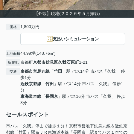
【外観】現地(２０２６年５月撮影)
1,800万円
価格
支払いシミュレーション
44.99坪(148.76㎡)
土地面積
京都府
京都市伏見区
久我石原町
1-21
所在地
京都市営烏丸線
「
竹田
」駅 バス14分 市バス「久我」 停
交通
歩1分
近鉄京都線
「
竹田
」駅 バス14分 市バス「久我」 停歩1
分
東海道本線
「
長岡京
」駅 バス16分 市バス「久我」 停歩
3分
セールスポイント
市バス「久我」停まで徒歩１分！京都市営地下鉄烏丸線＆近鉄京
都線「竹田」駅＆ＪＲ東海道本線「長岡京」駅までバス１本での