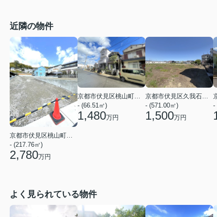
近隣の物件
京都市伏見区久我石原町
京都市伏見区桃山町山ノ下
- (571.00㎡)
- (66.51㎡)
-
1,500
1,480
万円
万円
京都市伏見区桃山町安芸山
- (217.76㎡)
2,780
万円
よく見られている物件