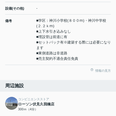
-
設備(その他)
■学区：神川小学校(８００ⅿ)・神川中学校
備考
(２.２ｋⅿ)
■上下水引き込みなし
■埋設管は前道に有
■セットバック有※建築する際には必要になり
ます
■東側道路は非道路
■売主契約不適合責任免責
情報の見方
周辺施設
コンビニエンスストア
ローソン伏見久我橋店
300ｍ（4分）