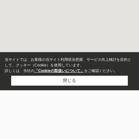
当サイトでは、お客様の当サイト利用状況把握、サービス向上検討を目的と
して、クッキー（Cookie）を使用しています。
詳しくは、当社の
「Cookieの取扱いについて」
をご確認ください。
閉じる
物件種別
戸建
ホーム
新築物件特集
投資用
一戸建て
スタッフ紹介
田舎暮らしに最適な物件特集