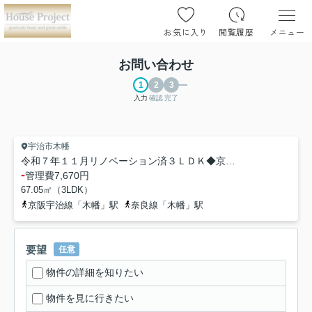
お気に入り
閲覧履歴
メニュー
お問い合わせ
入力
確認
完了
宇治市木幡
令和７年１１月リノベーション済３ＬＤＫ◆京阪宇治線＆ＪＲ奈良線の２沿線利用可◆ローレルコート宇治木幡
-
管理費
7,670円
67.05㎡（3LDK）
京阪宇治線「木幡」駅
奈良線「木幡」駅
要望
任意
物件の詳細を知りたい
物件を見に行きたい