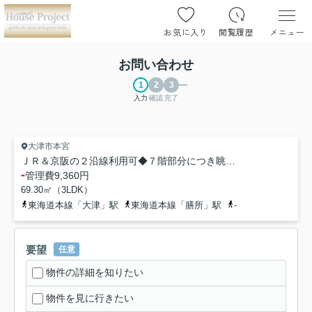
お気に入り
閲覧履歴
メニュー
お問い合わせ
入力
確認
完了
大津市本宮
ＪＲ＆京阪の２沿線利用可◆７階部分につき眺望良好◆収納豊富な間取り◆シャルマンコーポ大津のぞみケ丘
-
管理費
9,360円
69.30㎡（3LDK）
東海道本線「大津」駅
東海道本線「膳所」駅
-
要望
任意
物件の詳細を知りたい
物件を見に行きたい