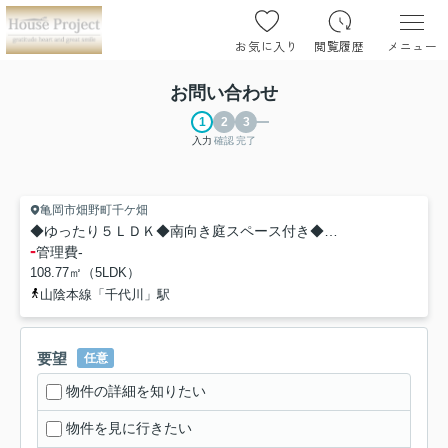
お気に入り
閲覧履歴
メニュー
お問い合わせ
入力
確認
完了
亀岡市畑野町千ケ畑
◆ゆったり５ＬＤＫ◆南向き庭スペース付き◆オール電化住宅◆亀岡市畑野町千ケ畑高橋
-
管理費
-
108.77㎡（5LDK）
山陰本線「千代川」駅
要望
任意
物件の詳細を知りたい
物件を見に行きたい