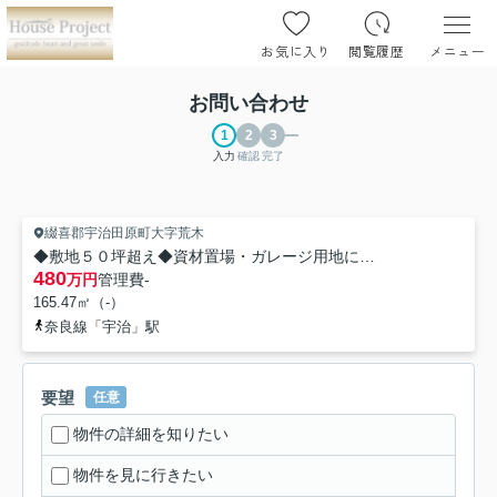
お気に入り
閲覧履歴
メニュー
お問い合わせ
入力
確認
完了
綴喜郡宇治田原町大字荒木
◆敷地５０坪超え◆資材置場・ガレージ用地に◆スーパー・バス停徒歩２分◆宇治田原町荒木平山
480
万円
管理費
-
165.47㎡（-）
奈良線「宇治」駅
要望
任意
物件の詳細を知りたい
物件を見に行きたい