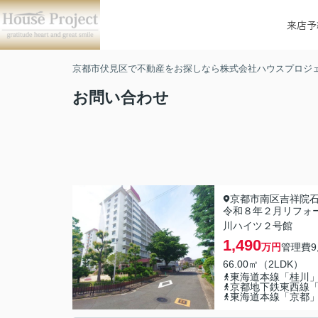
来店予
京都市伏見区で不動産をお探しなら株式会社ハウスプロジ
お問い合わせ
京都市南区吉祥院
令和８年２月リフォ
川ハイツ２号館
1,490
万円
管理費
9
66.00㎡（2LDK）
東海道本線「桂川
京都地下鉄東西線
東海道本線「京都