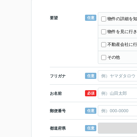
要望
任意
物件の詳細を
物件を見に行
不動産会社に
その他
フリガナ
任意
お名前
必須
郵便番号
任意
都道府県
任意