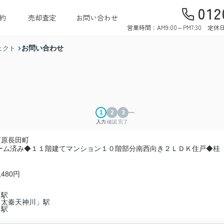
012
約
売却査定
お問い合わせ
営業時間：AM9:00～PM7:30 
お問い合わせ
ェクト
入力
確認
完了
石原長田町
ーム済み◆１１階建てマンション１０階部分南西向き２ＬＤＫ住戸◆桂
,480円
」駅
「太秦天神川」駅
」駅