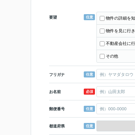
要望
任意
物件の詳細を
物件を見に行
不動産会社に
その他
フリガナ
任意
お名前
必須
郵便番号
任意
都道府県
任意