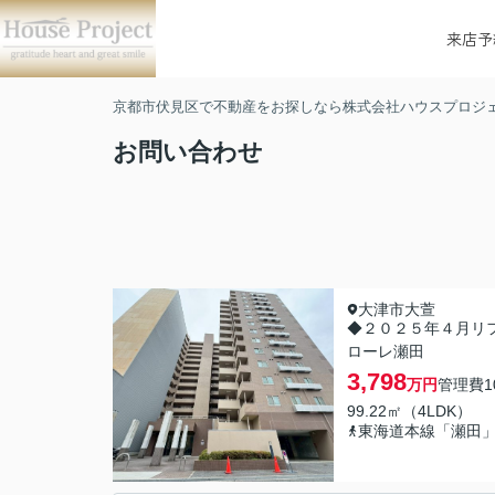
来店予
京都市伏見区で不動産をお探しなら株式会社ハウスプロジ
お問い合わせ
大津市大萱
◆２０２５年４月リ
ローレ瀬田
3,798
万円
管理費
1
99.22㎡（4LDK）
東海道本線「瀬田