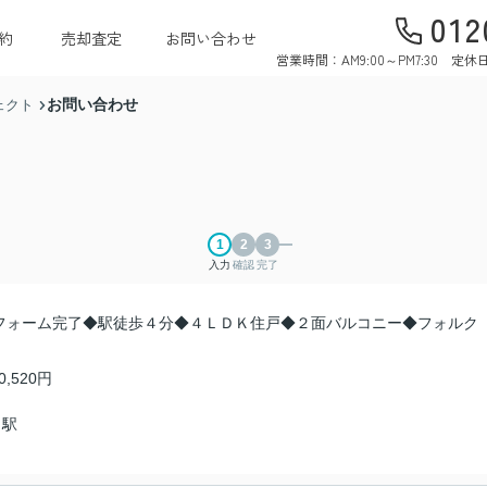
012
約
売却査定
お問い合わせ
営業時間：AM9:00～PM7:30 
お問い合わせ
ェクト
入力
確認
完了
フォーム完了◆駅徒歩４分◆４ＬＤＫ住戸◆２面バルコニー◆フォルク
0,520円
」駅