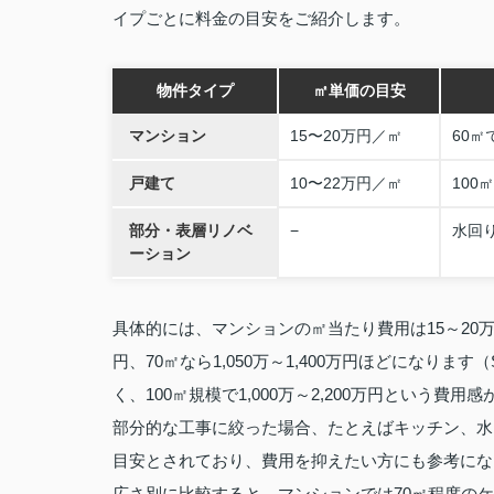
イプごとに料金の目安をご紹介します。
物件タイプ
㎡単価の目安
マンション
15〜20万円／㎡
60㎡
戸建て
10〜22万円／㎡
100
部分・表層リノベ
−
水回り
ーション
具体的には、マンションの㎡当たり費用は15～20万円
円、70㎡なら1,050万～1,400万円ほどになります
く、100㎡規模で1,000万～2,200万円という費
部分的な工事に絞った場合、たとえばキッチン、水回
目安とされており、費用を抑えたい方にも参考にな
広さ別に比較すると、マンションでは70㎡程度のケ