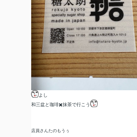
よし
和三盆と珈琲✖️抹茶で行こう
店員さんたのもうぅ