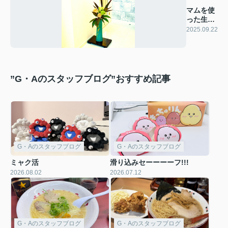
マムを使
った生け
花
2025.09.22
”G・Aのスタッフブログ”おすすめ記事
G・Aのスタッフブログ
G・Aのスタッフブログ
ミャク活
滑り込みセーーーーフ!!!
2026.08.02
2026.07.12
G・Aのスタッフブログ
G・Aのスタッフブログ