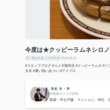
今度は★クッピーラムネシロ
S・Rのスタッフブログ
2025.08.10
#スタッフブログ
#コメダ珈琲店
#クッピーラムネ
#ソ
き氷
#暑い熱いあつい
#アメブロ
S ・ R
筆者
不動産キャリア20年
新築・中古戸建、マンション、仲介、