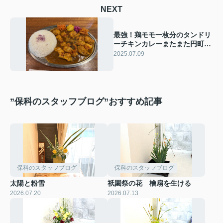
NEXT
最強！鶏モモ一枚分のタンドリ
ーチキンカレーまたまた円町リ
バーブさんへ行ってしまいまし
2025.07.09
た。
”保科のスタッフブログ”おすすめ記事
保科のスタッフブログ
保科のスタッフブログ
太陽と粉雪
祇園祭の花 檜扇を生ける
2026.07.20
2026.07.13