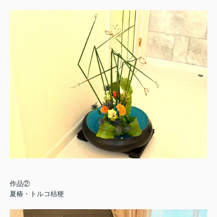
作品②
夏椿・トルコ桔梗