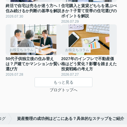
終活で自宅は売るか迷う方へ！
住宅購入と賃貸どちらを選ぶべ
住み続けるか判断の基準を解説
きか？子育て世帯の住宅選びの
ポイントを解説
2026.07.30
2026.07.29
お役立ちコラム
お役立ちコラム
50代子供独立後の住み替え
2027年のインフレで不動産価
は？戸建てかマンションか賢い
格はどう変化？影響を踏まえた
選び方
投資戦略の考え方
2026.07.28
2026.07.27
もっと見る
ブログトップへ
ログ
資産整理の成功例はどこにある？具体的なステップをご紹介