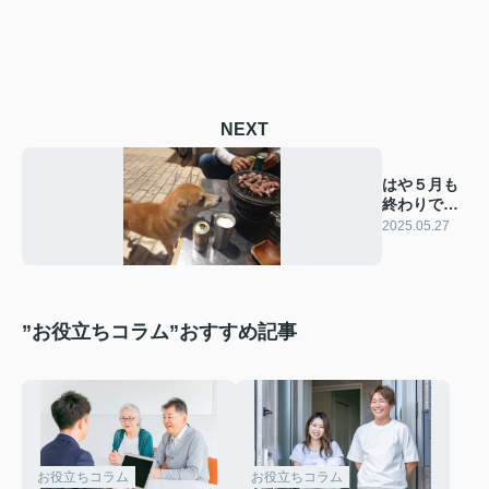
NEXT
はや５月も
終わりで
す…。
2025.05.27
”お役立ちコラム”おすすめ記事
お役立ちコラム
お役立ちコラム