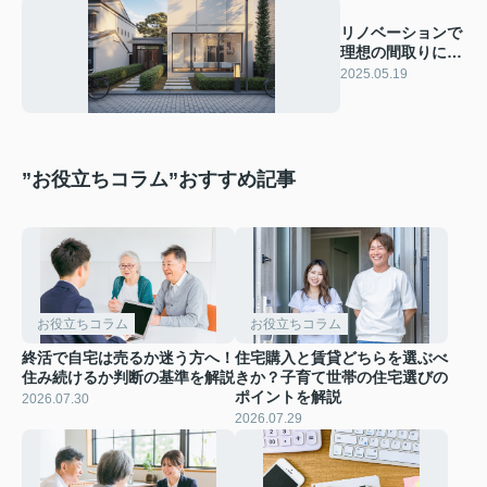
リノベーションで
理想の間取りに変
更！成功のポイン
2025.05.19
トを解説
”お役立ちコラム”おすすめ記事
お役立ちコラム
お役立ちコラム
終活で自宅は売るか迷う方へ！
住宅購入と賃貸どちらを選ぶべ
住み続けるか判断の基準を解説
きか？子育て世帯の住宅選びの
ポイントを解説
2026.07.30
2026.07.29