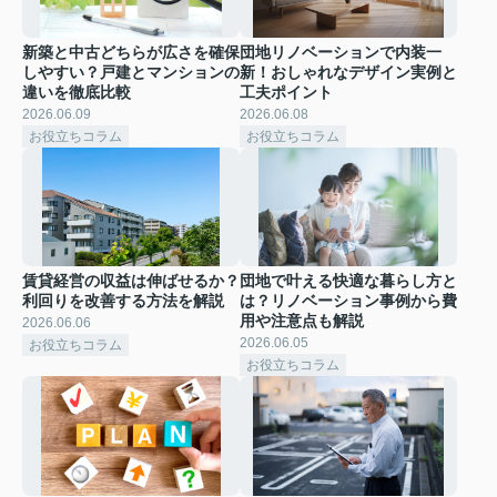
新築と中古どちらが広さを確保
団地リノベーションで内装一
しやすい？戸建とマンションの
新！おしゃれなデザイン実例と
違いを徹底比較
工夫ポイント
2026.06.09
2026.06.08
お役立ちコラム
お役立ちコラム
賃貸経営の収益は伸ばせるか？
団地で叶える快適な暮らし方と
利回りを改善する方法を解説
は？リノベーション事例から費
用や注意点も解説
2026.06.06
2026.06.05
お役立ちコラム
お役立ちコラム