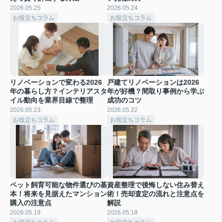
2026.05.25
2026.05.24
お役立ちコラム
お役立ちコラム
リノベーションで変わる2026
戸建てリノベーションは2026
年の暮らし方？インテリアスタ
年が好機？間取り事例から学ぶ
イル動向を業界目線で整理
成功のコツ
2026.05.23
2026.05.22
お役立ちコラム
お役立ちコラム
ペット飼育可能な物件選びの基
資産整理で後悔しない住み替え
本！将来を見据えたマンション
術！売却査定の流れと注意点を
購入の注意点
解説
2026.05.19
2026.05.18