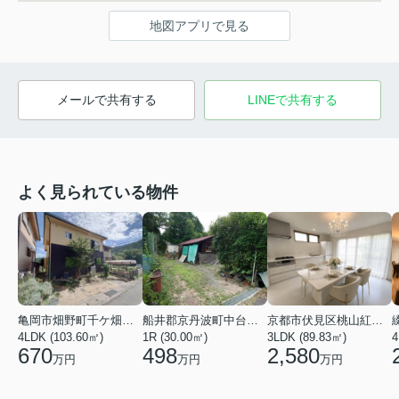
地図アプリで見る
メールで共有する
LINEで共有する
よく見られている物件
亀岡市畑野町千ケ畑高橋
船井郡京丹波町中台土橋
京都市伏見区桃山紅雪町
4LDK (103.60㎡)
1R (30.00㎡)
3LDK (89.83㎡)
4
670
498
2,580
万円
万円
万円