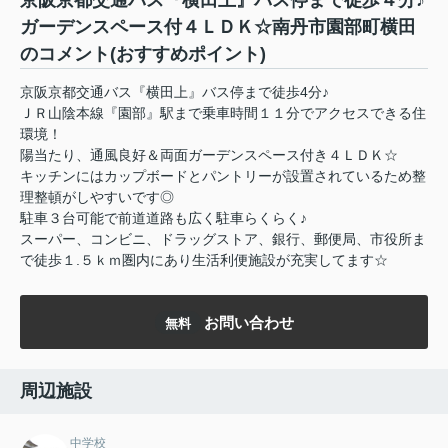
京阪京都交通バス『横田上』バス停まで徒歩４分♪
ガーデンスペース付４ＬＤＫ☆南丹市園部町横田
のコメント(おすすめポイント)
京阪京都交通バス『横田上』バス停まで徒歩4分♪
ＪＲ山陰本線『園部』駅まで乗車時間１１分でアクセスできる住
環境！
陽当たり、通風良好＆両面ガーデンスペース付き４ＬＤＫ☆
キッチンにはカップボードとパントリーが設置されているため整
理整頓がしやすいです◎
駐車３台可能で前道道路も広く駐車らくらく♪
スーパー、コンビニ、ドラッグストア、銀行、郵便局、市役所ま
で徒歩１.５ｋｍ圏内にあり生活利便施設が充実してます☆
お問い合わせ
無料
周辺施設
中学校