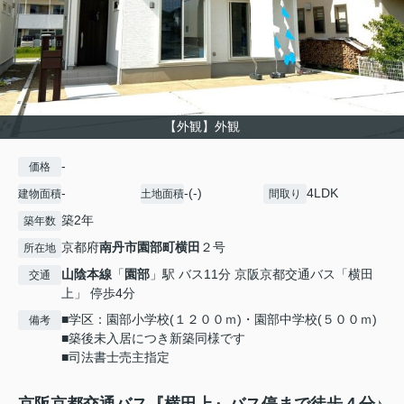
【外観】外観
-
価格
-
-(-)
4LDK
建物面積
土地面積
間取り
築2年
築年数
京都府
南丹市
園部町横田
２号
所在地
山陰本線
「
園部
」駅 バス11分 京阪京都交通バス「横田
交通
上」 停歩4分
■学区：園部小学校(１２００ｍ)・園部中学校(５００ｍ)
備考
■築後未入居につき新築同様です
■司法書士売主指定