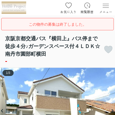
お気に入り
閲覧履歴
メニュー
この物件の募集は終了しました。
京阪京都交通バス『横田上』バス停まで
徒歩４分♪ガーデンスペース付４ＬＤＫ☆
南丹市園部町横田
-
1
/
3