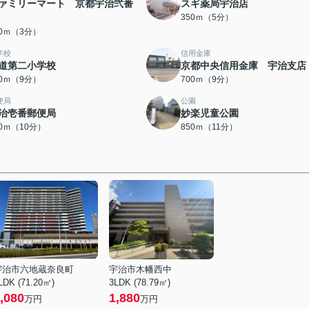
ァミリーマート 京都宇治弐番
スギ薬局宇治店
350ｍ（5分）
90ｍ（3分）
学校
信用金庫
道第二小学校
京都中央信用金庫 宇治支店
50ｍ（9分）
700ｍ（9分）
便局
公園
治壱番郵便局
妙楽児童公園
50ｍ（10分）
850ｍ（11分）
宇治市六地蔵奈良町
宇治市木幡西中
LDK (71.20㎡)
3LDK (78.79㎡)
,080
1,880
万円
万円