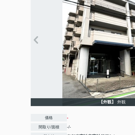
【外観】
外観
-
価格
-/-
間取り/面積