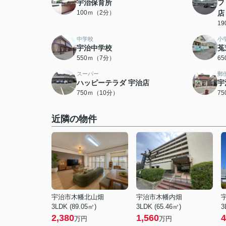
宇治保育所
フ
100ｍ（2分）
店
1
中学校
小
宇治中学校
菟
550ｍ（7分）
6
スーパー
郵
ハッピーテラダ 宇治店
宇
750ｍ（10分）
7
近隣の物件
宇治市木幡北山畑
宇治市木幡内畑
3LDK (89.05㎡)
3LDK (65.46㎡)
3
2,380
1,560
4
万円
万円