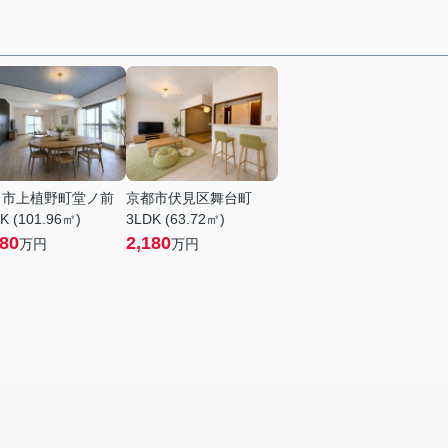
日市上植野町堂ノ前
京都市伏見区舞台町
K (101.96㎡)
3LDK (63.72㎡)
180
2,180
万円
万円