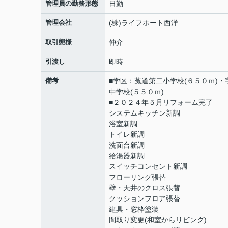
管理員の勤務形態
日勤
管理会社
(株)ライフポート西洋
取引態様
仲介
引渡し
即時
備考
■学区：菟道第二小学校(６５０ｍ)・
中学校(５５０ｍ)
■２０２４年５月リフォーム完了
システムキッチン新調
浴室新調
トイレ新調
洗面台新調
給湯器新調
スイッチコンセント新調
フローリング張替
壁・天井のクロス張替
クッションフロア張替
建具・窓枠塗装
間取り変更(和室からリビング)