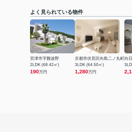
よく見られている物件
宮津市字難波野
京都市伏見区向島二ノ丸町
向
2LDK (68.42㎡)
3LDK (64.50㎡)
3LD
190
1,280
2,
万円
万円