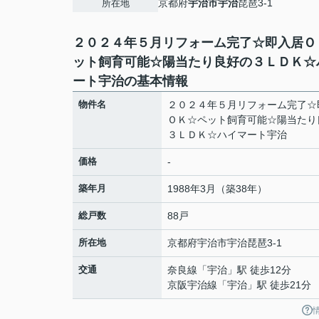
京都府
宇治市
宇治
琵琶3-1
所在地
２０２４年５月リフォーム完了☆即入居Ｏ
ット飼育可能☆陽当たり良好の３ＬＤＫ☆
ート宇治の基本情報
物件名
２０２４年５月リフォーム完了☆
ＯＫ☆ペット飼育可能☆陽当たり
３ＬＤＫ☆ハイマート宇治
価格
-
築年月
1988年3月（築38年）
総戸数
88戸
所在地
京都府
宇治市
宇治
琵琶3-1
交通
奈良線
「
宇治
」駅 徒歩12分
京阪宇治線
「
宇治
」駅 徒歩21分