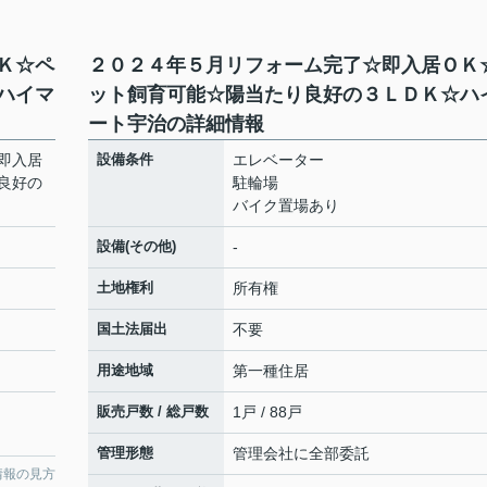
Ｋ☆ペ
２０２４年５月リフォーム完了☆即入居ＯＫ
ハイマ
ット飼育可能☆陽当たり良好の３ＬＤＫ☆ハ
ート宇治の詳細情報
即入居
設備条件
エレベーター
良好の
駐輪場
バイク置場あり
設備(その他)
-
土地権利
所有権
国土法届出
不要
用途地域
第一種住居
販売戸数 / 総戸数
1戸 / 88戸
管理形態
管理会社に全部委託
情報の見方