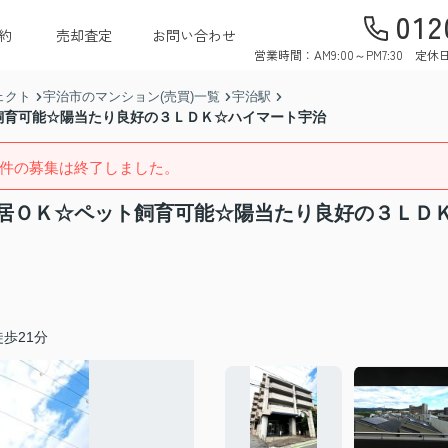
012
約
売却査定
お問い合わせ
営業時間：AM9:00～PM7:30 
ェクト
宇治市のマンション(売買)一覧
宇治駅
飼育可能☆陽当たり良好の３ＬＤＫ☆ハイマート宇治
件の募集は終了しました。
居ＯＫ☆ペット飼育可能☆陽当たり良好の３ＬＤ
歩21分