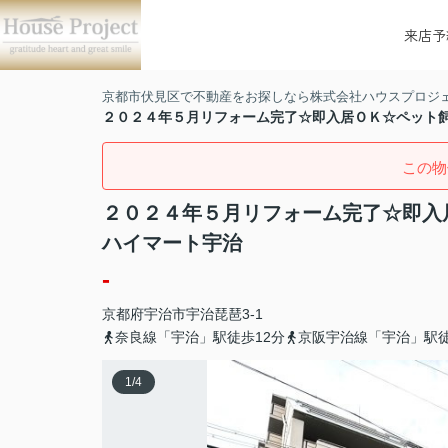
来店予
京都市伏見区で不動産をお探しなら株式会社ハウスプロジ
２０２４年５月リフォーム完了☆即入居ＯＫ☆ペット
この物
２０２４年５月リフォーム完了☆即入
ハイマート宇治
-
京都府
宇治市
宇治
琵琶3-1
奈良線「宇治」駅徒歩12分
京阪宇治線「宇治」駅徒
1
/
4