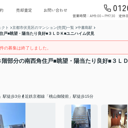
012
約
売却査定
お問い合わせ
営業時間：AM9:00～PM7:30 
ェクト
京都市伏見区のマンション(売買)一覧
中書島駅
住戸■眺望・陽当たり良好■３ＬＤＫ■ユニハイム伏見
件の募集は終了しました。
８階部分の南西角住戸■眺望・陽当たり良好■３Ｌ
」駅徒歩3分
近鉄京都線「桃山御陵前」駅徒歩15分