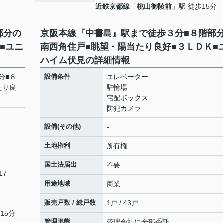
7
近鉄京都線
「
桃山御陵前
」駅 徒歩15分
部分の
京阪本線『中書島』駅まで徒歩３分■８階部
■ユニ
南西角住戸■眺望・陽当たり良好■３ＬＤＫ■
ハイム伏見の詳細情報
分■８
設備条件
エレベーター
たり良
駐輪場
宅配ボックス
防犯カメラ
設備(その他)
-
土地権利
所有権
国土法届出
不要
17
用途地域
商業
販売戸数 / 総戸数
1戸 / 43戸
15分
管理形態
管理会社に全部委託