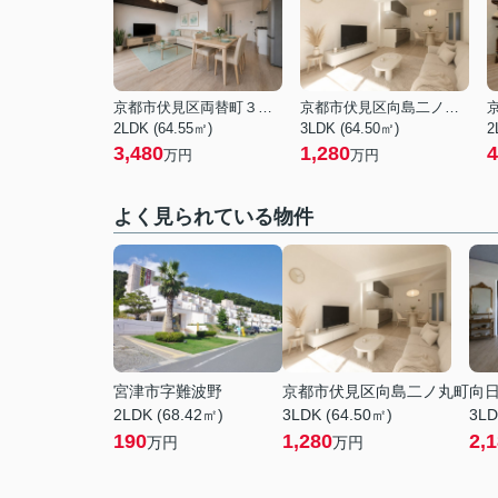
京都市伏見区両替町３丁目
京都市伏見区向島二ノ丸町
2LDK (64.55㎡)
3LDK (64.50㎡)
2
3,480
1,280
4
万円
万円
よく見られている物件
宮津市字難波野
京都市伏見区向島二ノ丸町
向
2LDK (68.42㎡)
3LDK (64.50㎡)
3LD
190
1,280
2,
万円
万円