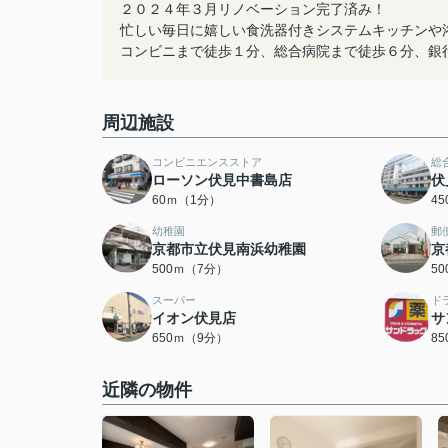
２０２４年３月リノベーション完了済み！
忙しい毎日に嬉しい食洗器付きシステムキッチンや
コンビニまで徒歩１分、総合病院まで徒歩６分、銀
周辺施設
コンビニエンスストア
総
ローソン伏見中書島店
伏
60ｍ（1分）
4
幼稚園
郵
京都市立伏見南浜幼稚園
京
500ｍ（7分）
5
スーパー
ド
イオン伏見店
サ
650ｍ（9分）
8
近隣の物件