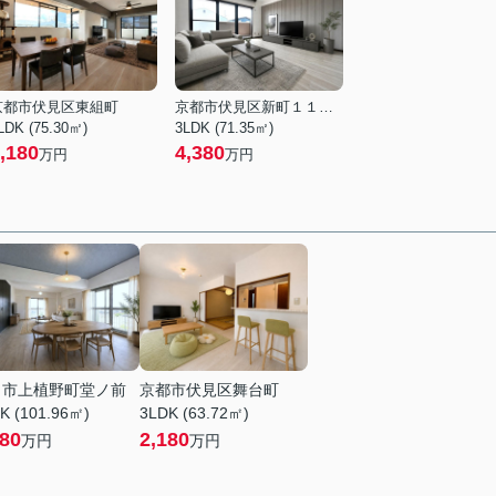
京都市伏見区東組町
京都市伏見区新町１１丁目
LDK (75.30㎡)
3LDK (71.35㎡)
,180
4,380
万円
万円
日市上植野町堂ノ前
京都市伏見区舞台町
K (101.96㎡)
3LDK (63.72㎡)
180
2,180
万円
万円