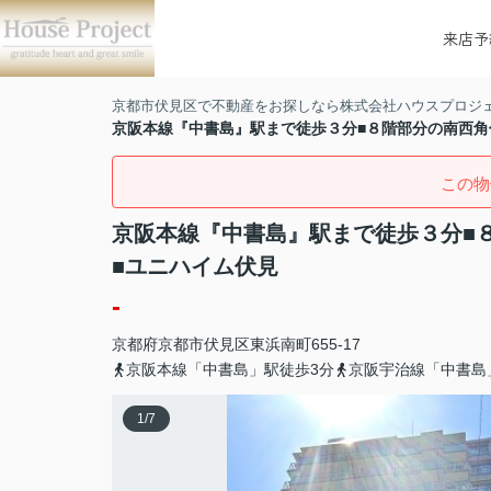
来店予
京都市伏見区で不動産をお探しなら株式会社ハウスプロジ
京阪本線『中書島』駅まで徒歩３分■８階部分の南西角
この物
京阪本線『中書島』駅まで徒歩３分■
■ユニハイム伏見
-
京都府
京都市伏見区
東浜南町
655-17
京阪本線「中書島」駅徒歩3分
京阪宇治線「中書島
1
/
7