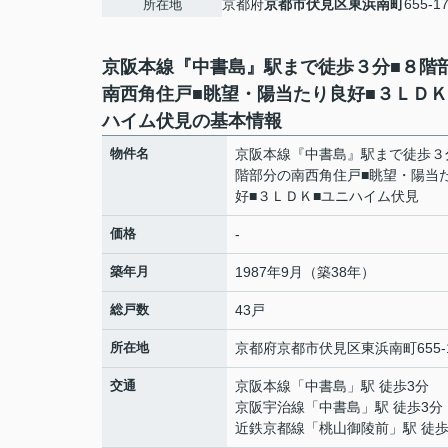
京都府
京都市伏見区
東浜南町
655-1
所在地
京阪本線『中書島』駅まで徒歩３分■８階
南西角住戸■眺望・陽当たり良好■３ＬＤＫ
ハイム伏見の基本情報
物件名
京阪本線『中書島』駅まで徒歩３
階部分の南西角住戸■眺望・陽当
好■３ＬＤＫ■ユニハイム伏見
価格
-
築年月
1987年9月（築38年）
総戸数
43戸
所在地
京都府
京都市伏見区
東浜南町
655-
交通
京阪本線
「
中書島
」駅 徒歩3分
京阪宇治線
「
中書島
」駅 徒歩3分
近鉄京都線
「
桃山御陵前
」駅 徒歩