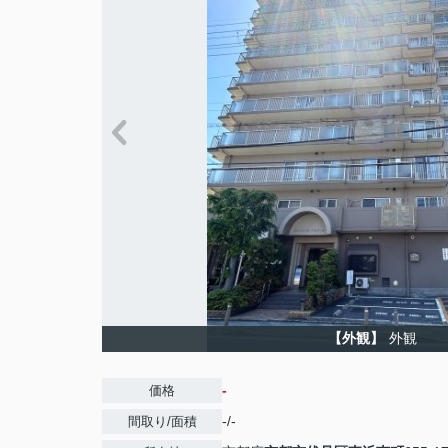
【外観】
外観
-
価格
-/-
間取り/面積