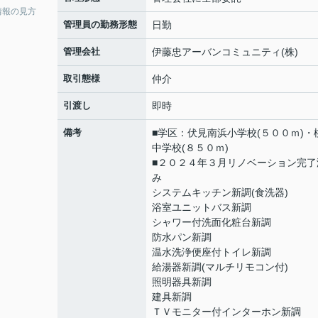
情報の見方
管理員の勤務形態
日勤
管理会社
伊藤忠アーバンコミュニティ(株)
取引態様
仲介
引渡し
即時
備考
■学区：伏見南浜小学校(５００ｍ)・
中学校(８５０ｍ)
■２０２４年３月リノベーション完了
み
システムキッチン新調(食洗器)
浴室ユニットバス新調
シャワー付洗面化粧台新調
防水パン新調
温水洗浄便座付トイレ新調
給湯器新調(マルチリモコン付)
照明器具新調
建具新調
ＴＶモニター付インターホン新調