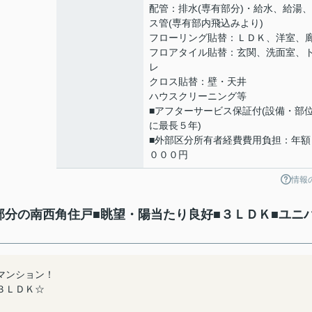
配管：排水(専有部分)・給水、給湯
ス管(専有部内飛込みより)
フローリング貼替：ＬＤＫ、洋室、
フロアタイル貼替：玄関、洗面室、
レ
クロス貼替：壁・天井
ハウスクリーニング等
■アフターサービス保証付(設備・部
に最長５年)
■外部区分所有者経費費用負担：年額
０００円
情報
部分の南西角住戸■眺望・陽当たり良好■３ＬＤＫ■ユニ
マンション！
３ＬＤＫ☆