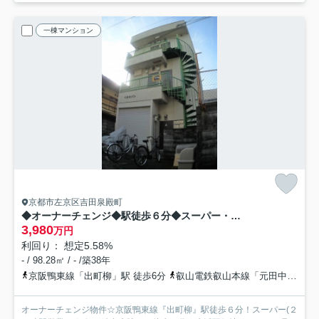
一棟マンション
京都市左京区吉田泉殿町
◆オーナーチェンジ◆駅徒歩６分◆スーパー・銀行・総合病院徒歩９分◆収益マンション◆左京区吉田泉殿町
3,980
万円
利回り： 想定5.58%
- / 98.28㎡ / - /築38年
京阪鴨東線「出町柳」駅 徒歩6分
叡山電鉄叡山本線「元田中」駅 徒歩13分
オーナーチェンジ物件☆京阪鴨東線『出町柳』駅徒歩６分！スーパー(２