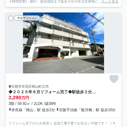
４時間営業)・銀行・総合病院まで徒歩９分の生活至便地に...
もっと見る
中古マンション
京都市伏見区桃山町立売
◆２０２５年６月リフォーム完了◆駅徒歩２分◆南向き◆エルシティ桃山
2,290
万円
3階 / 59.92㎡ / 2LDK /築38年
奈良線「桃山」駅 徒歩2分
京阪宇治線「観月橋」駅 徒歩10分
リフォーム完了のため美室☆ 追加工事不要でお住まい可能です！ ＪＲ