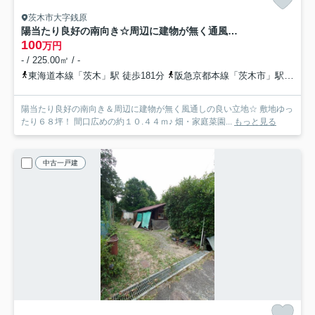
茨木市大字銭原
陽当たり良好の南向き☆周辺に建物が無く通風良好☆駐車場・畑・資材置き場用地に最適☆茨木市大字銭原
100
万円
- / 225.00㎡ / -
東海道本線「茨木」駅 徒歩181分
阪急京都本線「茨木市」駅 徒歩178分
陽当たり良好の南向き＆周辺に建物が無く風通しの良い立地☆ 敷地ゆっ
たり６８坪！ 間口広めの約１０.４４ｍ♪ 畑・家庭菜園...
もっと見る
中古一戸建