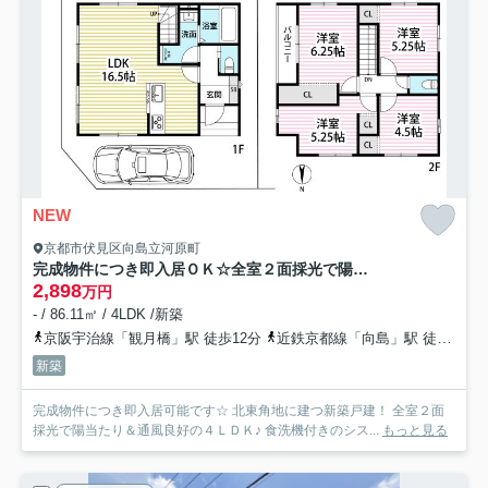
NEW
京都市伏見区向島立河原町
完成物件につき即入居ＯＫ☆全室２面採光で陽当たり良好☆４ＬＤＫ☆伏見区向島立河原町４期
2,898
万円
- / 86.11㎡ / 4LDK /新築
京阪宇治線「観月橋」駅 徒歩12分
近鉄京都線「向島」駅 徒歩18分
新築
完成物件につき即入居可能です☆ 北東角地に建つ新築戸建！ 全室２面
採光で陽当たり＆通風良好の４ＬＤＫ♪ 食洗機付きのシス...
もっと見る