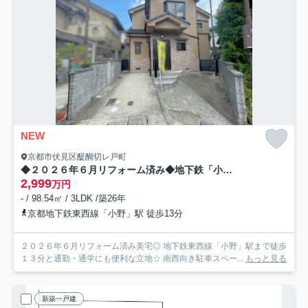
NEW
京都市伏見区醍醐切レ戸町
◆２０２６年６月リフォーム済み◆地下鉄「小野」駅まで徒歩１３分◆伏見区醍醐切レ戸町
2,999
万円
- / 98.54㎡ / 3LDK /築26年
京都地下鉄東西線「小野」駅 徒歩13分
２０２６年６月リフォーム済み美宅◎ 地下鉄東西線「小野」駅まで徒歩
１３分と通勤・通学にも便利な立地☆ 南西向き駐車スペー...
もっと見る
新築一戸建