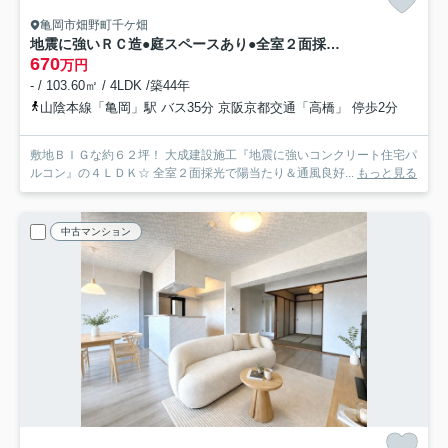
亀岡市畑野町千ケ畑
地震に強いＲＣ造●庭スペースあり●全室２面採光で陽当たり良好●亀岡市畑野町千ケ畑高橋
670
万円
- / 103.60㎡ / 4LDK /築44年
山陰本線「亀岡」駅 バス35分 京阪京都交通「高橋」 停歩2分
敷地ＢＩＧな約６２坪！ 大成建設施工『地震に強いコンクリート住宅パ
ルコン』の４ＬＤＫ☆ 全室２面採光で陽当たり＆通風良好...
もっと見る
中古マンション