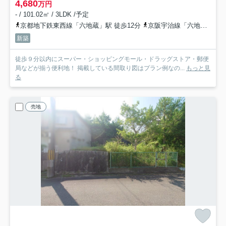
4,680
万円
- / 101.02㎡ / 3LDK /予定
京都地下鉄東西線「六地蔵」駅 徒歩12分
京阪宇治線「六地蔵」駅 徒歩13分
新築
徒歩９分以内にスーパー・ショッピングモール・ドラッグストア・郵便
局などが揃う便利地！ 掲載している間取り図はプラン例なの...
もっと見
る
売地