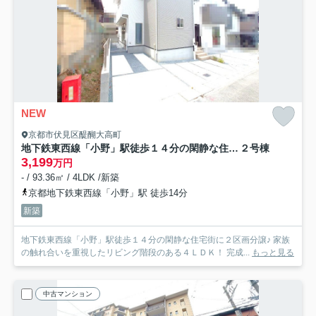
NEW
京都市伏見区醍醐大高町
地下鉄東西線「小野」駅徒歩１４分の閑静な住宅街に立つ４ＬＤＫ◆駐車２台可◆京都市伏見区醍醐大高町1期
２号棟
3,199
万円
- / 93.36㎡ / 4LDK /新築
京都地下鉄東西線「小野」駅 徒歩14分
新築
地下鉄東西線「小野」駅徒歩１４分の閑静な住宅街に２区画分譲♪ 家族
の触れ合いを重視したリビング階段のある４ＬＤＫ！ 完成...
もっと見る
中古マンション