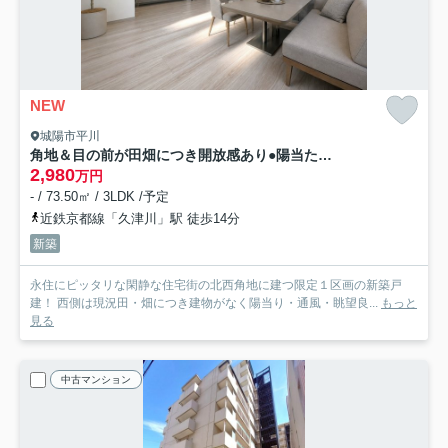
NEW
城陽市平川
角地＆目の前が田畑につき開放感あり●陽当たり良好３ＬＤＫ●駐車２台可能●城陽市平川広田
2,980
万円
- / 73.50㎡ / 3LDK /予定
近鉄京都線「久津川」駅 徒歩14分
新築
永住にピッタリな閑静な住宅街の北西角地に建つ限定１区画の新築戸
建！ 西側は現況田・畑につき建物がなく陽当り・通風・眺望良...
もっと
見る
中古マンション