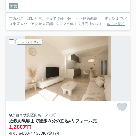
新築
京阪バス『北団地東』停まで徒歩４分！ 地下鉄東西線『小野』駅までバ
ス乗車４分でアクセス可能♪ ２０２５年１２月完成の４Ｌ...
もっと見る
中古マンション
京都市伏見区向島二ノ丸町
近鉄向島駅まで徒歩８分の立地●リフォーム完了の美室●向島ニュータウン第３街区Ｇ棟
1,280
万円
4階 / 64.50㎡ / 3LDK /築47年