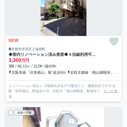
NEW
京都市伏見区上油掛町
◆室内リノベーション済み美室◆４沿線利用可◆南向きバルコニー◆周辺施設充実◆ハイツ伏見桃山
3,300
万円
3階 / 66.13㎡ / 2LDK /築43年
京阪本線「伏見桃山」駅 徒歩6分
近鉄京都線「桃山御陵前」駅 徒歩7分
リノベーション済み☆ ３階南向き住戸で陽当たり・通風良好です◎ 京
阪「伏見桃山」駅徒歩６分、近鉄京「桃山御陵前」駅徒歩７...
もっと見
る
新築一戸建