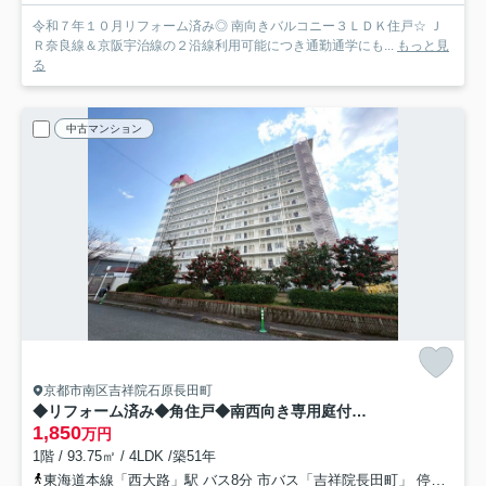
令和７年１０月リフォーム済み◎ 南向きバルコニー３ＬＤＫ住戸☆ Ｊ
Ｒ奈良線＆京阪宇治線の２沿線利用可能につき通勤通学にも...
もっと見
る
中古マンション
京都市南区吉祥院石原長田町
◆リフォーム済み◆角住戸◆南西向き専用庭付き◆広々４LDK◆桂川ハイツ４号館
1,850
万円
1階 / 93.75㎡ / 4LDK /築51年
東海道本線「西大路」駅 バス8分 市バス「吉祥院長田町」 停歩4分