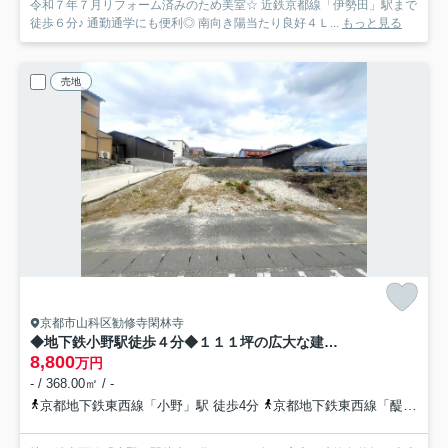
令和７年７月リフォーム済みのため美室☆ 近鉄京都線「伊勢田」駅まで
徒歩６分♪ 通勤通学にも便利◎ 南向き陽当たり良好４Ｌ...
もっと見る
売地
京都市山科区勧修寺閑林寺
◆地下鉄小野駅徒歩４分◆１１１坪の広大な建築条件無し売土地◆環状線面す◆商業地域◆山科区勧修寺閑林寺
8,800
万円
- / 368.00㎡ / -
京都地下鉄東西線「小野」駅 徒歩4分
京都地下鉄東西線「醍醐」駅 徒歩11分