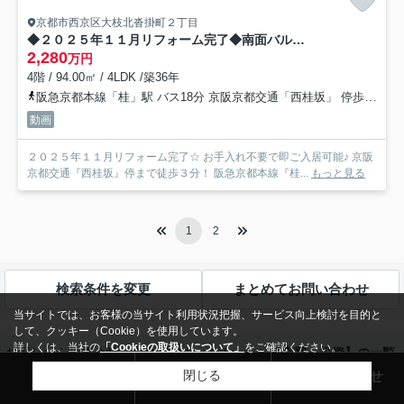
京都市西京区大枝北沓掛町２丁目
◆２０２５年１１月リフォーム完了◆南面バルコニーにつき陽当たり・通風良好◆サンシティ桂坂３番館
2,280
万円
4階 / 94.00㎡ / 4LDK /築36年
阪急京都本線「桂」駅 バス18分 京阪京都交通「西桂坂」 停歩3分
動画
２０２５年１１月リフォーム完了☆ お手入れ不要で即ご入居可能♪ 京阪
京都交通『西桂坂』停まで徒歩３分！ 阪急京都本線『桂...
もっと見る
1
2
検索条件を変更
まとめてお問い合わせ
当サイトでは、お客様の当サイト利用状況把握、サービス向上検討を目的と
して、クッキー（Cookie）を使用しています。
詳しくは、当社の
「Cookieの取扱いについて」
をご確認ください。
をお探しなら株式会社ハウスプロジェクト
【売買・投資】の一覧
来店予約
売却査定
お問い合わせ
閉じる