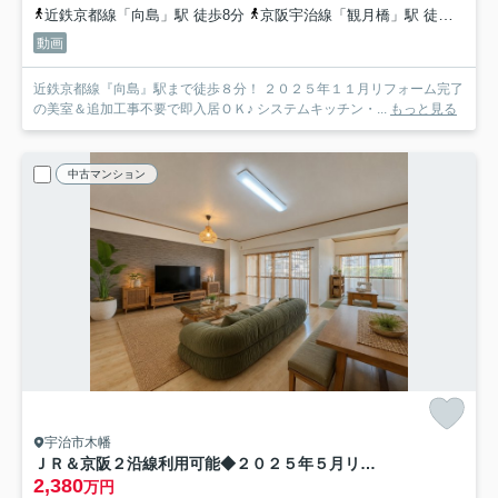
近鉄京都線「向島」駅 徒歩8分
京阪宇治線「観月橋」駅 徒歩17分
動画
近鉄京都線『向島』駅まで徒歩８分！ ２０２５年１１月リフォーム完了
の美室＆追加工事不要で即入居ＯＫ♪ システムキッチン・...
もっと見る
中古マンション
宇治市木幡
ＪＲ＆京阪２沿線利用可能◆２０２５年５月リフォーム完了◆リビング広々２１帖以上◆グローバル宇治木幡
2,380
万円