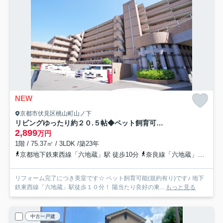
NEW
京都市伏見区桃山町山ノ下
リビングゆったり約２０.５帖◆ペット飼育可◆地下鉄「六地蔵」駅徒歩１０分◆クレステージ桃山
2,899
万円
1階 / 75.37㎡ / 3LDK /築23年
京都地下鉄東西線「六地蔵」駅 徒歩10分
奈良線「六地蔵」駅 徒歩13分
リフォーム完了につき美室です☆ ペット飼育可能(規約有り)です♪ 地下
鉄東西線「六地蔵」駅徒歩１０分！ 陽当たり良好の東...
もっと見る
中古一戸建