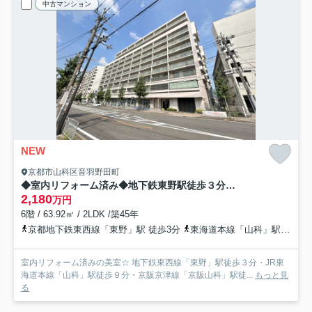
中古マンション
NEW
京都市山科区音羽野田町
◆室内リフォーム済み◆地下鉄東野駅徒歩３分◆スーパー徒歩１分◆進和山科ハイライフ
2,180
万円
6階 / 63.92㎡ / 2LDK /築45年
京都地下鉄東西線「東野」駅 徒歩3分
東海道本線「山科」駅 徒歩9分
室内リフォーム済みの美室☆ 地下鉄東西線「東野」駅徒歩３分・JR東
海道本線「山科」駅徒歩９分・京阪京津線「京阪山科」駅徒...
もっと見
る