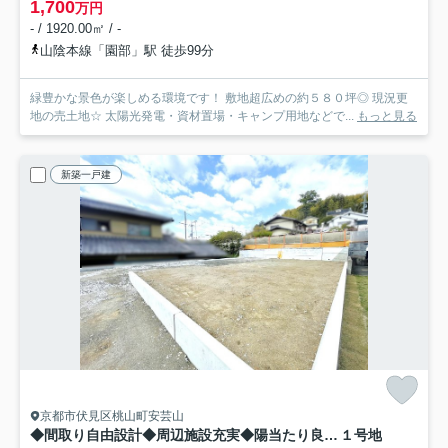
1,700
万円
- / 1920.00㎡ / -
山陰本線「園部」駅 徒歩99分
緑豊かな景色が楽しめる環境です！ 敷地超広めの約５８０坪◎ 現況更
地の売土地☆ 太陽光発電・資材置場・キャンプ用地などで...
もっと見る
新築一戸建
京都市伏見区桃山町安芸山
◆間取り自由設計◆周辺施設充実◆陽当たり良好◆３沿線利用可◆伏見区桃山町安芸山
１号地