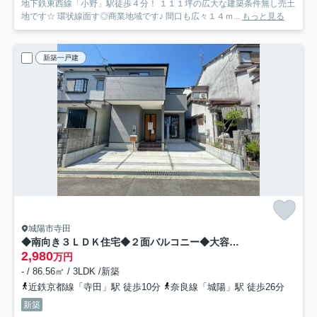
地下鉄東西線「小野」駅徒歩４分！ １１１坪の広大な建築条件無し売土
地です☆ 環状線面す◎商業地域です♪ 間口も広々１４ｍ...
もっと見る
新築一戸建
城陽市寺田
◆南向き３ＬＤＫ住宅◆２面バルコニー◆大容量収納可能◆城陽市第８寺田今堀
2,980
万円
- / 86.56㎡ / 3LDK /新築
近鉄京都線「寺田」駅 徒歩10分
奈良線「城陽」駅 徒歩26分
新築