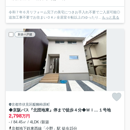
令和７年６月リフォーム完了の美宅につきお手入れ不要でご入居可能◎
追加工事不要でお住まいＯＫ♪ 全居室６帖以上のゆったり...
もっと見る
新築一戸建
京都市伏見区醍醐柿原町
◆京阪バス『北団地東』停まで徒歩４分◆ＷＩＣ付き◆陽当たり・通風良好◆伏見区醍醐柿原町１期
１号地
2,798
万円
- / 84.45㎡ / 4LDK /新築
京都地下鉄東西線「小野」駅 徒歩15分