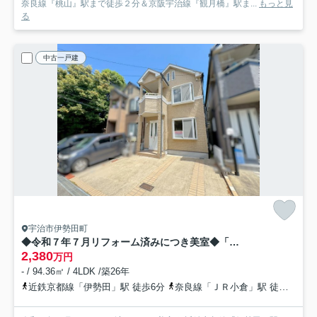
奈良線『桃山』駅まで徒歩２分＆京阪宇治線『観月橋』駅ま...
もっと見
る
中古一戸建
宇治市伊勢田町
◆令和７年７月リフォーム済みにつき美室◆「伊勢田」駅まで徒歩６分◆収納豊富◆宇治市伊勢田町若林
2,380
万円
- / 94.36㎡ / 4LDK /築26年
近鉄京都線「伊勢田」駅 徒歩6分
奈良線「ＪＲ小倉」駅 徒歩22分