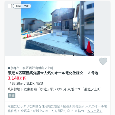
新築一戸建
京都市山科区西野山射庭ノ上町
限定４区画新築分譲☆人気のオール電化仕様☆設備充実☆駐車２台ＯＫ☆山科区西野山射庭ノ上町
３号地
3,140
万円
- / 88.29㎡ / 3LDK /新築
京都地下鉄東西線「椥辻」駅 バス6分 京阪バス「射庭ノ上町」 停歩3分
新築
永住にピッタリな閑静な住宅地に限定４区画新築分譲☆ 人気のオール電
化住宅！ 全居室６帖以上のゆったり間取り◎ ６.５帖の...
もっと見る