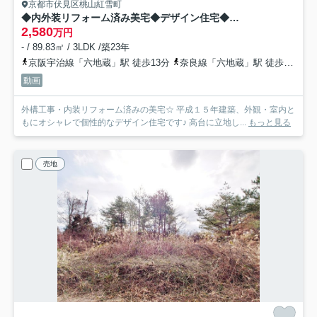
京都市伏見区桃山紅雪町
◆内外装リフォーム済み美宅◆デザイン住宅◆駐車２台可◆伏見区桃山紅雪町
2,580
万円
- / 89.83㎡ / 3LDK /築23年
京阪宇治線「六地蔵」駅 徒歩13分
奈良線「六地蔵」駅 徒歩13分
動画
外構工事・内装リフォーム済みの美宅☆ 平成１５年建築、外観・室内と
もにオシャレで個性的なデザイン住宅です♪ 高台に立地し...
もっと見る
売地