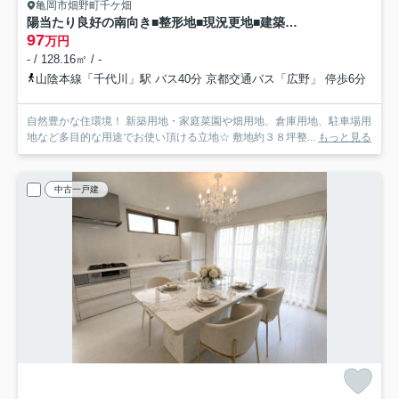
亀岡市畑野町千ケ畑
陽当たり良好の南向き■整形地■現況更地■建築条件なし売土地■亀岡市畑野町千ケ畑高橋
97
万円
- / 128.16㎡ / -
山陰本線「千代川」駅 バス40分 京都交通バス「広野」 停歩6分
自然豊かな住環境！ 新築用地・家庭菜園や畑用地、倉庫用地、駐車場用
地など多目的な用途でお使い頂ける立地☆ 敷地約３８坪整...
もっと見る
中古一戸建