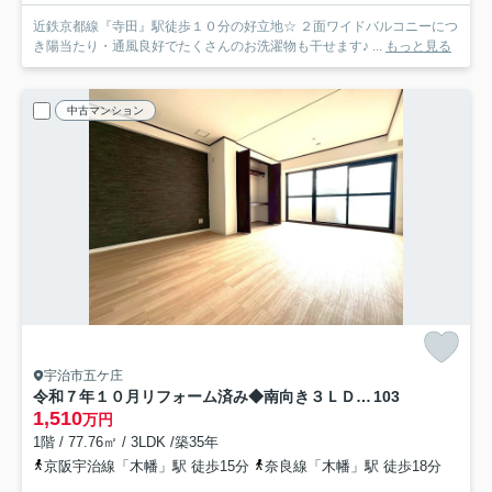
近鉄京都線『寺田』駅徒歩１０分の好立地☆ ２面ワイドバルコニーにつ
き陽当たり・通風良好でたくさんのお洗濯物も干せます♪ ...
もっと見る
中古マンション
宇治市五ケ庄
令和７年１０月リフォーム済み◆南向き３ＬＤＫ◆ＪＲ＆京阪２沿線利用可◆グラン・ドムール宇治木幡
103
1,510
万円
1階 / 77.76㎡ / 3LDK /築35年
京阪宇治線「木幡」駅 徒歩15分
奈良線「木幡」駅 徒歩18分