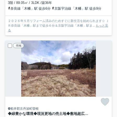
3階 / 89.05㎡ / 3LDK /築36年
奈良線「木幡」駅 徒歩6分
京阪宇治線「木幡」駅 徒歩9分
２０２６年５月リフォーム済みのためすぐに新生活を始められます☆ Ｊ
Ｒ奈良線「木幡」駅まで徒歩６分＆京阪宇治線「木幡」駅ま...
もっと見
る
売地
船井郡京丹波町曽根
◆緑豊かな環境◆現況更地の売土地◆敷地超広めの約580坪◆陽当たり・通風良好◆京丹波町曽根由リ