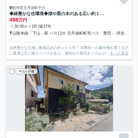
船井郡京丹波町中台
◆緑豊かな住環境◆畑や栗の木のある広い約１００坪の敷地◆平家建◆駐車スペースあり◆京丹波町中台土橋
498
万円
- / 30.00㎡ / 1R /築37年
山陰本線「下山」駅 バス11分 京丹波町町営バス「豊田」 停歩26分車12分 7.5km
自然豊かな立地に敷地広めの約１００坪！ 四季折々の農作物を育てるの
に最適な広い畑スペースがあり、便利な小屋付き☆ のんび...
もっと見る
中古一戸建