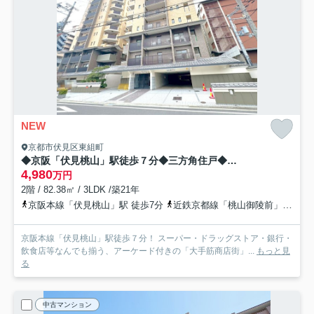
NEW
京都市伏見区東組町
◆京阪「伏見桃山」駅徒歩７分◆三方角住戸◆収納充実３LDK◆エスリード伏見桃山壱番館
4,980
万円
2階 / 82.38㎡ / 3LDK /築21年
京阪本線「伏見桃山」駅 徒歩7分
近鉄京都線「桃山御陵前」駅 徒歩9分
京阪本線「伏見桃山」駅徒歩７分！ スーパー・ドラッグストア・銀行・
飲食店等なんでも揃う、アーケード付きの「大手筋商店街」...
もっと見
る
中古マンション