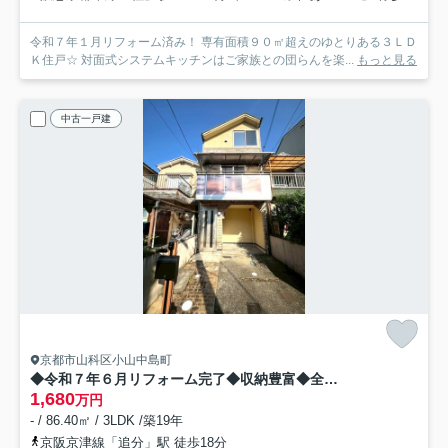
令和７年１月リフォーム済み！ 専有面積９０㎡超えのゆとりある３ＬＤ
Ｋ住戸☆ 対面式システムキッチンはご家族との団らんを楽...
もっと見る
中古一戸建
京都市山科区小山中島町
◆令和７年６月リフォーム完了◆収納豊富◆全居室６帖以上◆山科区小山中島町
1,680
万円
- / 86.40㎡ / 3LDK /築19年
京阪京津線「追分」駅 徒歩18分