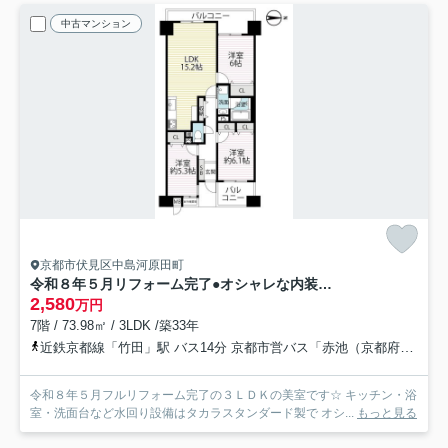
中古マンション
京都市伏見区中島河原田町
令和８年５月リフォーム完了●オシャレな内装の３ＬＤＫ●家具・照明付き●グランデュール鴨川Ⅱ番館
2,580
万円
7階 / 73.98㎡ / 3LDK /築33年
近鉄京都線「竹田」駅 バス14分 京都市営バス「赤池（京都府）」 停歩4分
令和８年５月フルリフォーム完了の３ＬＤＫの美室です☆ キッチン・浴
室・洗面台など水回り設備はタカラスタンダード製で オシ...
もっと見る