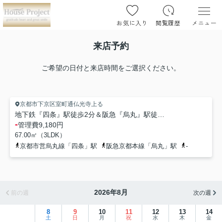
お気に入り
閲覧履歴
メニュー
来店予約
ご希望の日付と来店時間をご選択ください。
京都市下京区室町通仏光寺上る
地下鉄『四条』駅徒歩2分＆阪急『烏丸』駅徒歩４分☆リフォーム完了で即入居可能☆四条烏丸クロスマーク
-
管理費
9,180円
67.00㎡（3LDK）
京都市営烏丸線「四条」駅
阪急京都本線「烏丸」駅
-
2026年8月
前の週
次の週
8
9
10
11
12
13
14
土
日
月
祝
水
木
金