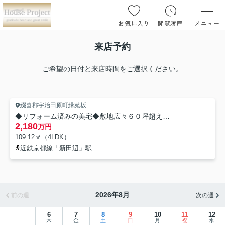
お気に入り
閲覧履歴
メニュー
来店予約
ご希望の日付と来店時間をご選択ください。
綴喜郡宇治田原町緑苑坂
◆リフォーム済みの美宅◆敷地広々６０坪超え◆全居室６帖以上のゆったり４LDK◆綴喜郡宇治田原町緑苑坂
2,180
万円
109.12㎡（4LDK）
近鉄京都線「新田辺」駅
2026年8月
前の週
次の週
6
7
8
9
10
11
12
木
金
土
日
月
祝
水