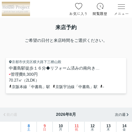
お気に入り
閲覧履歴
メニュー
来店予約
ご希望の日付と来店時間をご選択ください。
京都市伏見区横大路下三栖山殿
中書島駅徒歩１６分◆リフォーム済みの南向きピカピカ２ＬＤＫ住戸◆リビング広々２０帖◆ハイム伏見A棟
-
管理費
8,300円
70.27㎡（2LDK）
京阪本線「中書島」駅
京阪宇治線「中書島」駅
-
2026年8月
前の週
次の週
8
9
10
11
12
13
14
土
日
月
祝
水
木
金