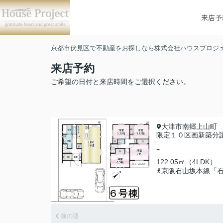
来店予
京都市伏見区で不動産をお探しなら株式会社ハウスプロジ
来店予約
ご希望の日付と来店時間をご選択ください。
大津市南郷上山町
限定１０区画新築分
-
122.05㎡（4LDK）
京阪石山坂本線「
前の週