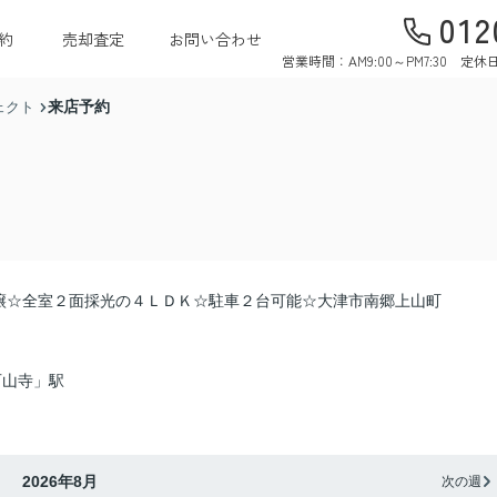
012
約
売却査定
お問い合わせ
営業時間：AM9:00～PM7:30 
来店予約
ェクト
譲☆全室２面採光の４ＬＤＫ☆駐車２台可能☆大津市南郷上山町
石山寺」駅
2026年8月
次の週