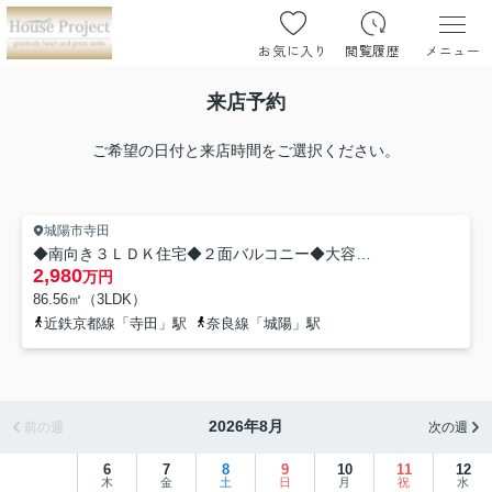
お気に入り
閲覧履歴
メニュー
来店予約
ご希望の日付と来店時間をご選択ください。
城陽市寺田
◆南向き３ＬＤＫ住宅◆２面バルコニー◆大容量収納可能◆城陽市第８寺田今堀
2,980
万円
86.56㎡（3LDK）
近鉄京都線「寺田」駅
奈良線「城陽」駅
2026年8月
前の週
次の週
6
7
8
9
10
11
12
木
金
土
日
月
祝
水