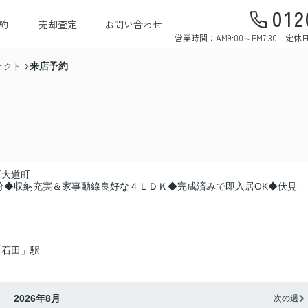
012
約
売却査定
お問い合わせ
営業時間：AM9:00～PM7:30 
来店予約
ェクト
西大道町
分◆収納充実＆家事動線良好な４ＬＤＫ◆完成済みで即入居OK◆伏見
「石田」駅
2026年8月
次の週