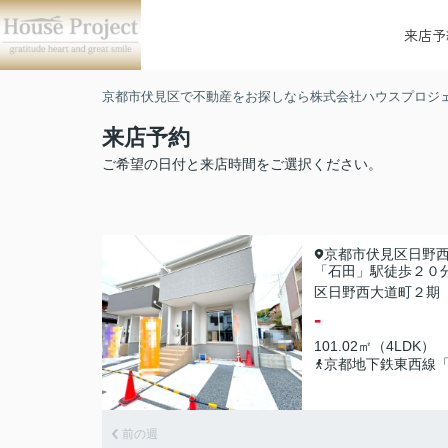
来店予
京都市伏見区で不動産をお探しなら株式会社ハウスプロジ
来店予約
ご希望の日付と来店時間をご選択ください。
京都市伏見区日野
「石田」駅徒歩２０
区日野西大道町２期
-
101.02㎡（4LDK）
京都地下鉄東西線
前の週