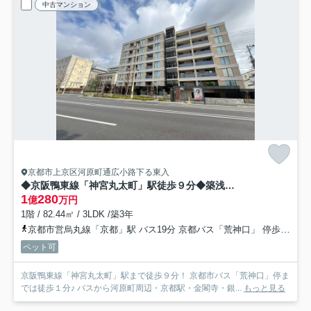
中古マンション
京都市上京区河原町通広小路下る東入
◆京阪鴨東線「神宮丸太町」駅徒歩９分◆築浅３LDK角住戸◆ペット飼育可能◆ローレルコート京都御所東
1
280
億
万円
1階 / 82.44㎡ / 3LDK /築3年
京都市営烏丸線「京都」駅 バス19分 京都バス「荒神口」 停歩1分
ペット可
京阪鴨東線「神宮丸太町」駅まで徒歩９分！ 京都市バス「荒神口」停ま
では徒歩１分♪ バスから河原町周辺・京都駅・金閣寺・銀...
もっと見る