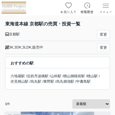
お気に入り
閲覧履歴
メニュー
東海道本線 京都駅の売買・投資一覧
京都駅
変更
3K,3DK,3LDK,販売中
変更
おすすめの駅
六地蔵駅
/
近鉄丹波橋駅
/
山科駅
/
桃山御陵前駅
/
桃山駅
/
伏見桃山駅
/
烏丸駅
/
東野駅
/
烏丸御池駅
/
中書島駅
1
件