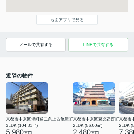
地図アプリで見る
メールで共有する
LINEで共有する
近隣の物件
京都市
京都市中京区堺町通二条上る亀屋町
京都市中京区聚楽廻西町
2LDK (
3LDK (104.81㎡)
2LDK (56.00㎡)
7,38
5,980
2,480
万円
万円