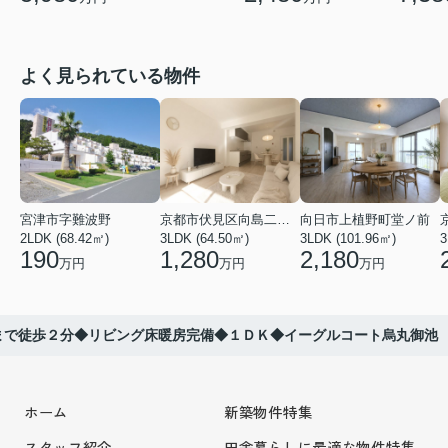
よく見られている物件
宮津市字難波野
京都市伏見区向島二ノ丸町
向日市上植野町堂ノ前
2LDK (68.42㎡)
3LDK (64.50㎡)
3LDK (101.96㎡)
3
190
1,280
2,180
万円
万円
万円
まで徒歩２分◆リビング床暖房完備◆１ＤＫ◆イーグルコート烏丸御池
ホーム
新築物件特集
スタッフ紹介
田舎暮らしに最適な物件特集