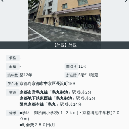
【外観】外観
-
価格
-
1DK
面積
間取り
築12年
5階/11階建
築年数
所在階
京都府
京都市中京区
長浜町
159
所在地
京都市営烏丸線
「
烏丸御池
」駅 徒歩2分
交通
京都地下鉄東西線
「
烏丸御池
」駅 徒歩2分
阪急京都本線
「
烏丸
」駅 徒歩14分
■学区：御所南小学校(１.２ｋｍ)・京都御池中学校(７０
備考
０ｍ)
■町会費２５０円/月