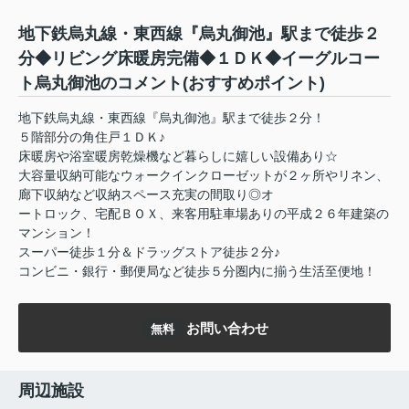
地下鉄烏丸線・東西線『烏丸御池』駅まで徒歩２
分◆リビング床暖房完備◆１ＤＫ◆イーグルコー
ト烏丸御池のコメント(おすすめポイント)
地下鉄烏丸線・東西線『烏丸御池』駅まで徒歩２分！
５階部分の角住戸１ＤＫ♪
床暖房や浴室暖房乾燥機など暮らしに嬉しい設備あり☆
大容量収納可能なウォークインクローゼットが２ヶ所やリネン、
廊下収納など収納スペース充実の間取り◎オ
ートロック、宅配ＢＯＸ、来客用駐車場ありの平成２６年建築の
マンション！
スーパー徒歩１分＆ドラッグストア徒歩２分♪
コンビニ・銀行・郵便局など徒歩５分圏内に揃う生活至便地！
お問い合わせ
無料
周辺施設