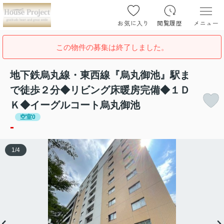
お気に入り
閲覧履歴
メニュー
この物件の募集は終了しました。
地下鉄烏丸線・東西線『烏丸御池』駅ま
で徒歩２分◆リビング床暖房完備◆１Ｄ
Ｋ◆イーグルコート烏丸御池
空室0
-
1
/
4